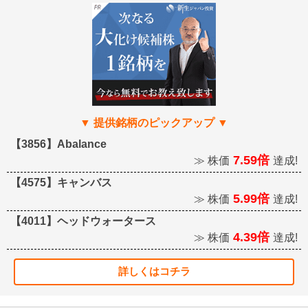
【3856】Abalance
7.59倍
≫ 株価
達成!
【4575】キャンバス
5.99倍
≫ 株価
達成!
【4011】ヘッドウォータース
4.39倍
≫ 株価
達成!
詳しくはコチラ