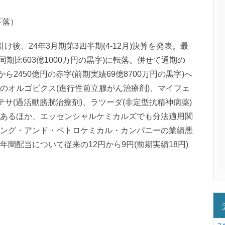
％下落）
後、24年3月期第3四半期(4-12月)決算を発表。最
年同期比603億1000万円の黒字)に転落。併せて通期の
ら2450億円の赤字(前期実績69億8700万円の黒字)へ
のオルゴビクス(進行性前立腺がん治療剤)、マイフェ
テサ(過活動膀胱治療剤)、ラツーダ(非定型抗精神病薬)
あるほか、エッセンシャルケミカルズでも分法適用関
ング・アンド・ペトロケミカル・カンパニーの業績悪
間配当について従来の12円から9円(前期実績18円)