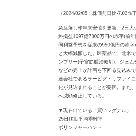
（2024/02/05：株価前日比-7.03
急反落し昨年来安値を更新。2日大引け
終損益1097億7800万円の赤字(前
同利益予想を従来の950億円の赤字か
と大幅減額した。医薬品で、北米で
ンブリー(子宮筋腫治療剤)、ジェム
などの売上が計画を下回る見込みで
連会社であるラービグ・リファイニ
化が見込まれることが要因。また、年
へ減額修正している。
▼現在出ている「買いシグナル」
25日移動平均乖離率
ボリンジャーバンド