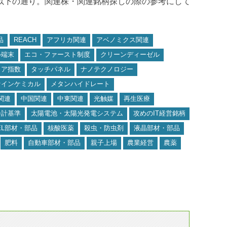
は以下の通り。関連株・関連銘柄探しの際の参考にして
品
REACH
アフリカ関連
アベノミクス関連
ル端末
エコ・ファースト制度
クリーンディーゼル
リア指数
タッチパネル
ナノテクノロジー
ァインケミカル
メタンハイドレート
関連
中国関連
中東関連
光触媒
再生医療
会計基準
太陽電池・太陽光発電システム
攻めのIT経営銘柄
EL部材・部品
核酸医薬
殺虫・防虫剤
液晶部材・部品
肥料
自動車部材・部品
親子上場
農業経営
農薬