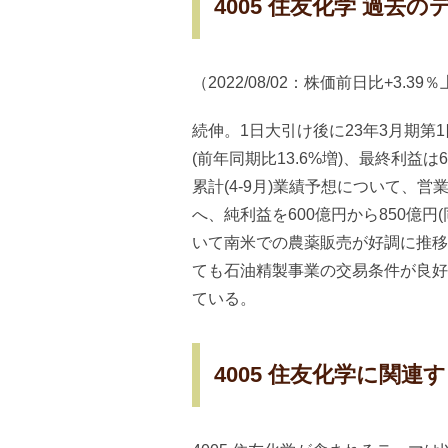
4005 住友化学 過去
（2022/08/02：株価前日比+3.39
続伸。1日大引け後に23年3月期第1四
(前年同期比13.6%増)、最終利益は6
累計(4-9月)業績予想について、営業
へ、純利益を600億円から850億円
いて南米での農薬販売が好調に推移
ても石油精製事業の交易条件が良好
ている。
4005 住友化学に関連