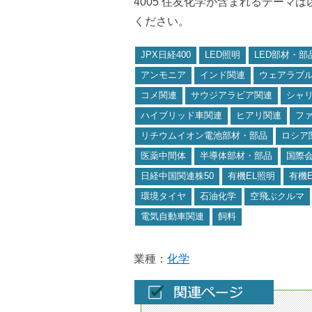
4005 住友化学が含まれるテーマ
ください。
JPX日経400
LED照明
LED部材・部
アンモニア
インド関連
ウェアラブ
コメ関連
サウジアラビア関連
シャ
ハイブリッド車関連
ヒアリ関連
フ
リチウムイオン電池部材・部品
ロシア
医薬中間体
半導体部材・部品
国際
日経中国関連株50
有機EL照明
有機
環境タイヤ
石油化学
空飛ぶクルマ
電気自動車関連
飼料
業種：
化学