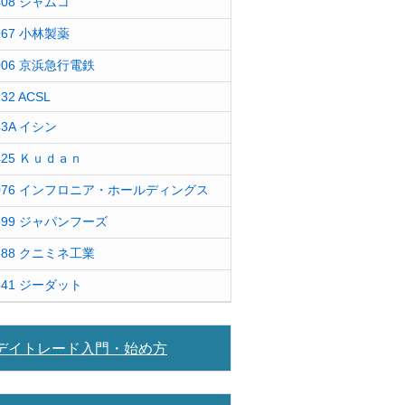
408 ジャムコ
967 小林製薬
006 京浜急行電鉄
232 ACSL
43A イシン
425 Ｋｕｄａｎ
076 インフロニア・ホールディングス
599 ジャパンフーズ
388 クニミネ工業
841 ジーダット
デイトレード入門・始め方