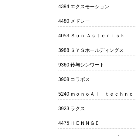
4394 エクスモーション
4480 メドレー
4053 Ｓｕｎ Ａｓｔｅｒｉｓｋ
3988 ＳＹＳホールディングス
9360 鈴与シンワート
3908 コラボス
5240 ｍｏｎｏＡＩ ｔｅｃｈｎｏ
3923 ラクス
4475 ＨＥＮＮＧＥ