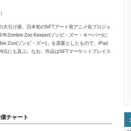
昇）
日の大引け後、日本初のNFTアート発アニメ化プロジェ
mbie Zoo Keeper(ゾンビ・ズー・キーパー)に
ie Zoo(ゾンビ・ズー)」を原案としたもので、iPad
09点にも及ぶ。なお、作品はNFTマーケットプレイス
株価チャート