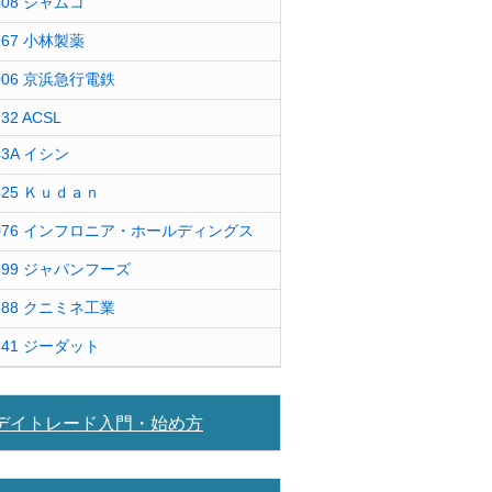
408 ジャムコ
967 小林製薬
006 京浜急行電鉄
232 ACSL
43A イシン
425 Ｋｕｄａｎ
076 インフロニア・ホールディングス
599 ジャパンフーズ
388 クニミネ工業
841 ジーダット
デイトレード入門・始め方