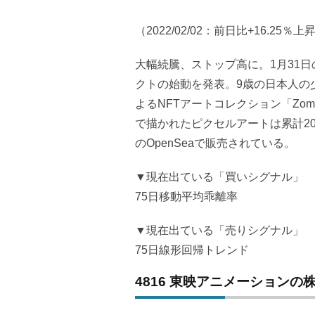
（2022/02/02：前日比+16.25％上
大幅続騰、ストップ高に。1月31
クトの始動を発表。9歳の日本人の少年Zo
よるNFTアートコレクション「Zomb
で描かれたピクセルアートは累計2
のOpenSeaで販売されている。
▼現在出ている「買いシグナル」
75日移動平均乖離率
▼現在出ている「売りシグナル」
75日線形回帰トレンド
4816 東映アニメーションの