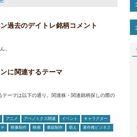
P
ション過去のデイトレ銘柄コメント
ん。
ションに関連するテーマ
れるテーマは以下の通り。関連株・関連銘柄探しの際の
アニメ
アベノミクス関連
イベント
キャラクター
【
ッチ
映像制作
映画
番組制作
萌え
著作権ビジネス