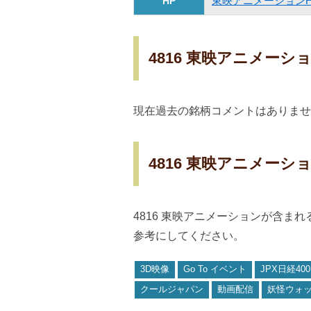
東映アニメーションH
HP
4816 東映アニメー
現在過去の銘柄コメントはありませ
4816 東映アニメー
4816 東映アニメーションが含ま
参考にしてください。
3D映像
Go To イベント
JPX日経400
クールジャパン
動画配信
妖怪ウォ