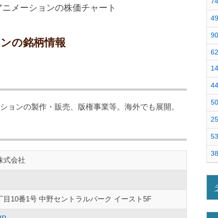
7
4
9
ョンの銘柄情報
6
1
4
5
ションの製作・販売、版権事業等。海外でも展開。
2
5
3
株式会社
目10番1号 中野セントラルパーク イースト5F