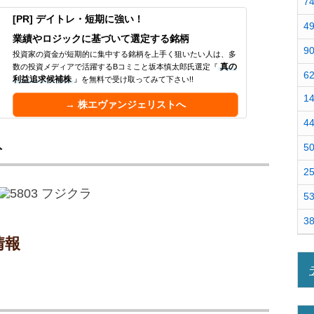
7
[PR] デイトレ・短期に強い！
4
業績やロジックに基づいて選定する銘柄
9
投資家の資金が短期的に集中する銘柄を上手く狙いたい人は、多
数の投資メディアで活躍するBコミこと坂本慎太郎氏選定『
真の
6
利益追求候補株
』を無料で受け取ってみて下さい!!
1
→ 株エヴァンジェリストへ
4
ト
5
2
5
3
情報