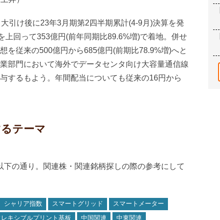
引け後に23年3月期第2四半期累計(4-9月)決算を発
上回って353億円(前年同期比89.6%増)で着地。併せ
従来の500億円から685億円(前期比78.9%増)へと
業部門において海外でデータセンタ向け大容量通信線
与するもよう。年間配当についても従来の16円から
するテーマ
は以下の通り。関連株・関連銘柄探しの際の参考にして
シャリア指数
スマートグリッド
スマートメーター
フレキシブルプリント基板
中国関連
中東関連