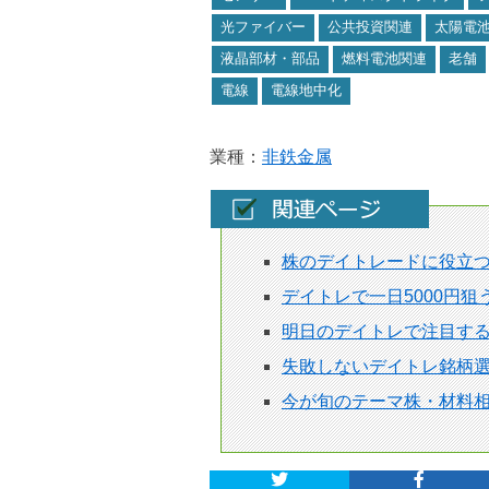
光ファイバー
公共投資関連
太陽電
液晶部材・部品
燃料電池関連
老舗
電線
電線地中化
業種：
非鉄金属
株のデイトレードに役立
デイトレで一日5000円
明日のデイトレで注目す
失敗しないデイトレ銘柄選
今が旬のテーマ株・材料