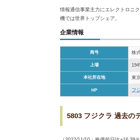
情報通信事業主力にエレクトロニク
機では世界トップシェア。
企業情報
商号
株
上場
19
本社所在地
東京
フジ
HP
5803 フジクラ 過去
（2022/11/10：株価前日比+16.3