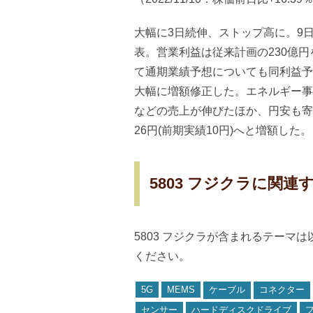
大幅に3日続伸、ストップ高に。9日大
表。営業利益は従来計画の230億円を
て通期業績予想についても同利益予想を
大幅に増額修正した。エネルギー事
などの売上が伸びたほか、円安も寄
26円(前期実績10円)へと増額した。
5803 フジクラに関連
5803 フジクラが含まれるテーマ
ください。
5G
MEMS
ケーブル
コネクター
センサー
ハードディスクドライブ