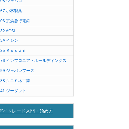
408 ジャムコ
967 小林製薬
006 京浜急行電鉄
232 ACSL
43A イシン
425 Ｋｕｄａｎ
076 インフロニア・ホールディングス
599 ジャパンフーズ
388 クニミネ工業
841 ジーダット
デイトレード入門・始め方