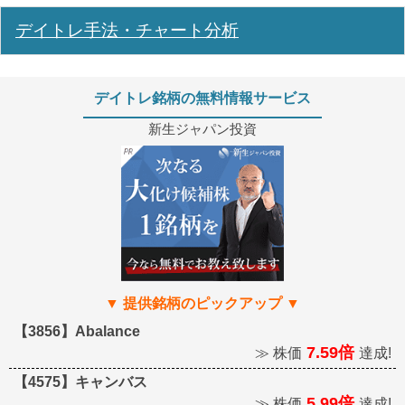
デイトレ手法・チャート分析
デイトレ銘柄の無料情報サービス
新生ジャパン投資
【3856】Abalance
7.59倍
≫ 株価
達成!
【4575】キャンバス
5.99倍
≫ 株価
達成!