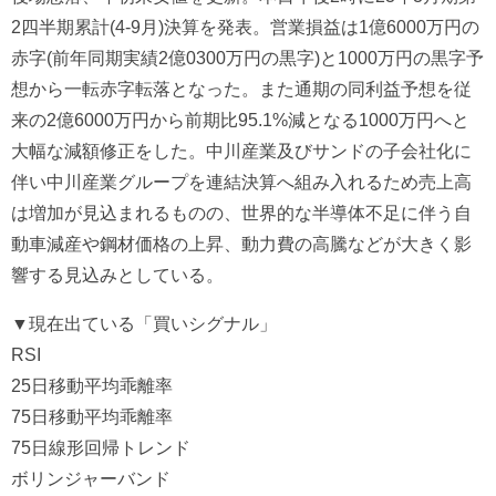
2四半期累計(4-9月)決算を発表。営業損益は1億6000万円の
赤字(前年同期実績2億0300万円の黒字)と1000万円の黒字予
想から一転赤字転落となった。また通期の同利益予想を従
来の2億6000万円から前期比95.1%減となる1000万円へと
大幅な減額修正をした。中川産業及びサンドの子会社化に
伴い中川産業グループを連結決算へ組み入れるため売上高
は増加が見込まれるものの、世界的な半導体不足に伴う自
動車減産や鋼材価格の上昇、動力費の高騰などが大きく影
響する見込みとしている。
▼現在出ている「買いシグナル」
RSI
25日移動平均乖離率
75日移動平均乖離率
75日線形回帰トレンド
ボリンジャーバンド