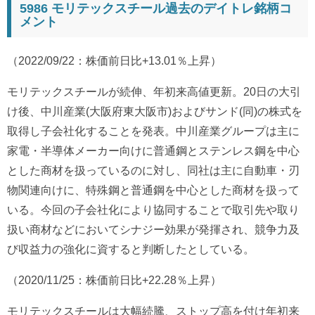
5986 モリテックスチール過去のデイトレ銘柄コ
メント
（2022/09/22：株価前日比+13.01％上昇）
モリテックスチールが続伸、年初来高値更新。20日の大引
け後、中川産業(大阪府東大阪市)およびサンド(同)の株式を
取得し子会社化することを発表。中川産業グループは主に
家電・半導体メーカー向けに普通鋼とステンレス鋼を中心
とした商材を扱っているのに対し、同社は主に自動車・刃
物関連向けに、特殊鋼と普通鋼を中心とした商材を扱って
いる。今回の子会社化により協同することで取引先や取り
扱い商材などにおいてシナジー効果が発揮され、競争力及
び収益力の強化に資すると判断したとしている。
（2020/11/25：株価前日比+22.28％上昇）
モリテックスチールは大幅続騰、ストップ高を付け年初来