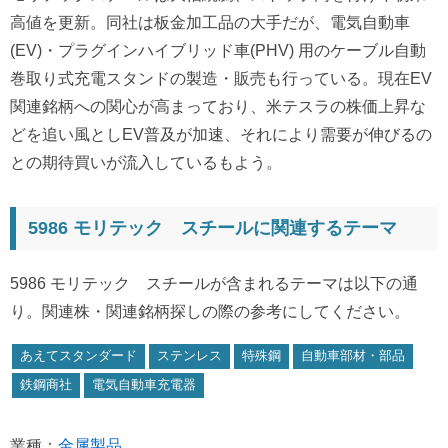
高値を更新。同社は板金加工品の大手だが、電気自動車
(EV)・プラグインハイブリッド車(PHV) 用のケーブル自動
巻取り式充電スタンドの製造・販売も行っている。現在EV
関連銘柄への関心が高まっており、米テスラの株価上昇な
どを追い風としEV普及が加速、それにより需要が伸びるの
との期待買いが流入しているもよう。
5986 モリテック スチールに関連するテーマ
5986 モリテック スチールが含まれるテーマは以下の通
り。関連株・関連銘柄探しの際の参考にしてください。
あえてスタンダード
ステンレス
特殊鋼
自動車部材・部品
鉄鋼商社
電気自動車充電器
業種：
金属製品