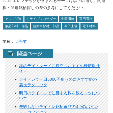
2715 エレマテックが含まれるテーマは以下の通り。関連
株・関連銘柄探しの際の参考にしてください。
アジア関連
ドライブレコーダー
中国関連
専門商社
液晶部材・部品
自動車部材・部品
親子上場
電子材料
業種：
卸売業
株のデイトレードに役立つおすすめ株情報サ
イト
デイトレで一日5000円狙うのにおすすめの
裏技テクニック
明日のデイトレで注目する株を絞るコツにつ
いて
失敗しないデイトレ銘柄選びの3つのポイン
ト・コツとは？