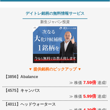
デイトレ銘柄の無料情報サービス
新生ジャパン投資
【3856】Abalance
7.59倍
≫ 株価
達成!
【4575】キャンバス
5.99倍
≫ 株価
達成!
【4011】ヘッドウォータース
4.39倍