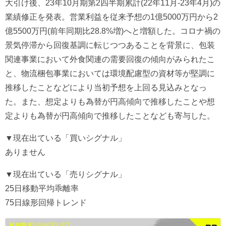
大引け後、23年10月期第2四半期累計(22年11月-23年4月)の
業績修正を発表。営業利益を従来予想の1億5000万円から2
億5500万円(前年同期比28.8%増)へと増額した。コロナ禍の
景気停滞から回復基調に転じつつあることを背景に、包装
関連事業において外食関連の需要回復の傾向がみられたこ
と、物流梱包事業においては環境配慮型の資材等が堅調に
推移したことなどにより当初予想を上回る見込みとなっ
た。また、想定よりも為替が円高傾向で推移したことや想
定よりも為替が円高傾向で推移したことなども寄与した。
▼現在出ている「買いシグナル」
ありません
▼現在出ている「売りシグナル」
25日移動平均乖離率
75日線形回帰トレンド