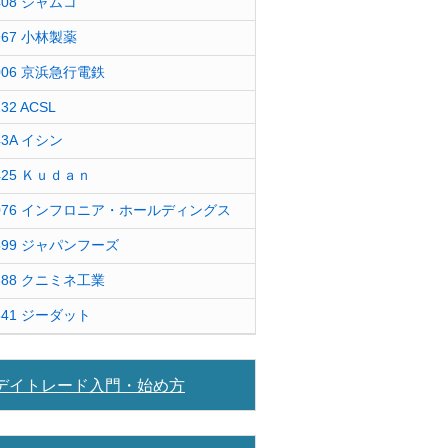
408 ジャムコ
967 小林製薬
006 京浜急行電鉄
232 ACSL
43A イシン
425 Ｋｕｄａｎ
076 インフロニア・ホールディングス
599 ジャパンフーズ
388 クニミネ工業
841 ジーダット
デイトレード入門・始め方