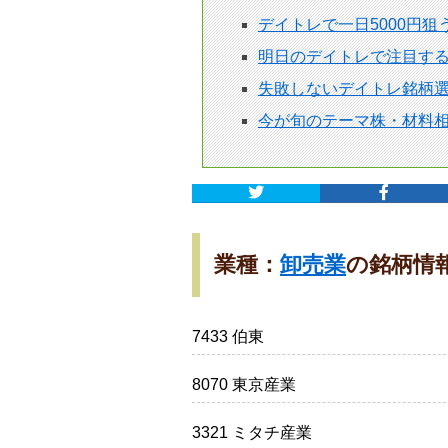
デイトレで一日5000円
明日のデイトレで注目す
失敗しないデイトレ銘柄選
今が旬のテーマ株・材料
業種：
卸売業
の銘柄情
7433 伯東
8070 東京産業
3321 ミタチ産業