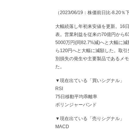
（2023/06/19：株価前日比-8.20
大幅続落し年初来安値を更新。16
表。営業利益を従来の70億円から63
5000万円(同82.7%減)へと大
ら120円へと大幅に減額した。取
別損失の発生や主要製品であるメモ
た。
▼現在出ている「買いシグナル」
RSI
75日移動平均乖離率
ボリンジャーバンド
▼現在出ている「売りシグナル」
MACD