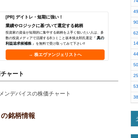
7
4
[PR] デイトレ・短期に強い！
9
業績やロジックに基づいて選定する銘柄
投資家の資金が短期的に集中する銘柄を上手く狙いたい人は、多
6
数の投資メディアで活躍するBコミこと坂本慎太郎氏選定『
真の
1
利益追求候補株
』を無料で受け取ってみて下さい!!
4
→ 株エヴァンジェリストへ
5
価チャート
2
5
3
スの銘柄情報