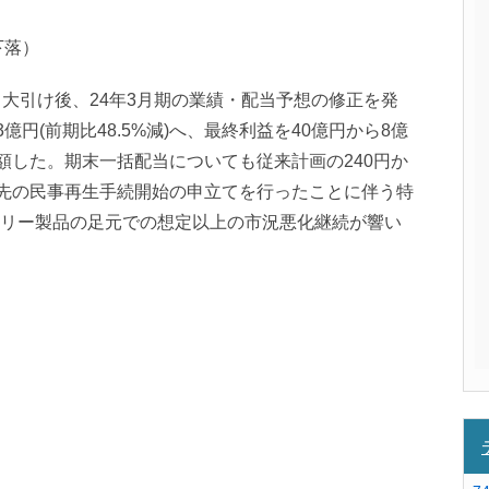
％下落）
日大引け後、24年3月期の業績・配当予想の修正を発
億円(前期比48.5%減)へ、最終利益を40億円から8億
幅に減額した。期末一括配当についても従来計画の240円か
引先の民事再生手続開始の申立てを行ったことに伴う特
リー製品の足元での想定以上の市況悪化継続が響い