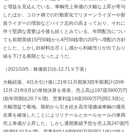
と増益を見込んでいる。車輌売上単価の大幅な上昇が寄与
したほか、コロナ禍での行動変化でリターンライダーや新
規ライダーの増加などバイク志向の高まっており、それに
伴う堅調な需要は今後も続くとみている。年間配当につい
ても前期実績15円50銭から4円50銭増の20円へ増配の方針
とした。しかし好材料出尽くし感から利確売りが出ており
値を下げる展開となったようだ。
（2021/10/5：株価前日比-12.71％下落）
大幅続落。4日大引け後に21年11月期第3四半期累計(20年
12月-21年8月)の単独決算を発表。売上高は197億3900万円
(前年同期比20.7％増)、営業利益14億3500万円(同2.3倍)と
大幅増益で着地。期初から引き続き高市場価値車輌の優良
在庫を確保したことによりリテールとホールセールの車両
売上単価が上昇した。しかし通期業績予想を売上高247億円
(前期比10.5％増)、営業利益14億9000万円(同2.1倍)で据え