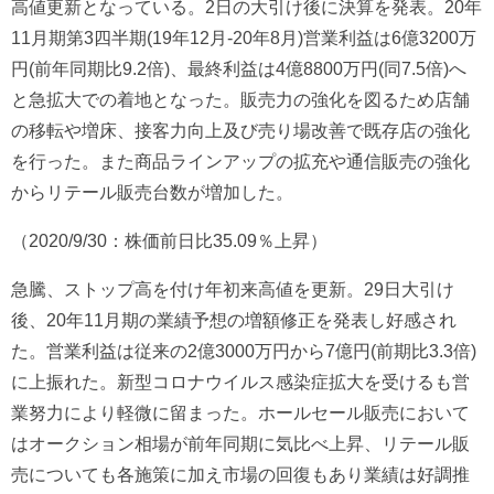
高値更新となっている。2日の大引け後に決算を発表。20年
11月期第3四半期(19年12月-20年8月)営業利益は6億3200万
円(前年同期比9.2倍)、最終利益は4億8800万円(同7.5倍)へ
と急拡大での着地となった。販売力の強化を図るため店舗
の移転や増床、接客力向上及び売り場改善で既存店の強化
を行った。また商品ラインアップの拡充や通信販売の強化
からリテール販売台数が増加した。
（2020/9/30：株価前日比35.09％上昇）
急騰、ストップ高を付け年初来高値を更新。29日大引け
後、20年11月期の業績予想の増額修正を発表し好感され
た。営業利益は従来の2億3000万円から7億円(前期比3.3倍)
に上振れた。新型コロナウイルス感染症拡大を受けるも営
業努力により軽微に留まった。ホールセール販売において
はオークション相場が前年同期に気比べ上昇、リテール販
売についても各施策に加え市場の回復もあり業績は好調推