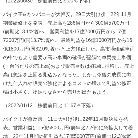
（2022/06/30：株価前日比-9.00％下落）
バイク王&カンパニーが大幅安。29日大引け後、22年11月
期業績修正を発表。売上高を286億円から300億5700万円
(前期比13.1%増)へ、営業利益を17億7000万円から17億
7200万円(同13.7%増)へ、最終利益を16億1000万円から16
億1800万円(同32.0%増)へと上方修正した。高市場価値車両
の中でもより需要が高い車両の確保が堅調で車両売上単価
(一台当たりの売上高)および販売台数は好調に推移し、売上
高は想定を上回る見込みとなった。しかし今後の成長に向
けた仕入れや販売の強化によるコストの増加で利益の修正
幅は小さく、物足りなさから売りが出たもよう。
（2022/01/12：株価前日比-11.67％下落）
バイク王が急反落。11日大引け後に22年11月期決算を発
表。営業利益は15億5800万円(前年比2.2倍)に急拡大して着
地。22年11月期の同利益も17億5000万円(前期比12.3%増)