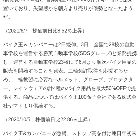
置いており、失望感から朝方より売りが優勢となったよう
だ。
（2021/6/7：株価前日比8.52％上昇）
バイク王＆カンパニーは2日続伸。3日、全国で28校の自動
車学校を運営する勝英自動車学校(SDSグループ)と業務提携
し、運営する自動車学校23校にて6月より順次バイク用品の
販売を開始することを発表。二輪免許取得を応援するた
め、二輪教習に必要なヘルメット、グローブ、プロテクタ
ー、レインウェアの計4種のバイク用品を最大50%OFFで提
供する。商品についてはバイク王100％子会社である株式会
社ヤマトより供給する。
（2020/10/5：株価前日比22.86％上昇）
バイク王&カンパニーが急騰、ストップ高を付け連日年初来