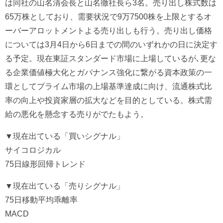
は同社の山名清会長と山名徹社長ら3名。売り出し株式数は
65万株としており、需要状況で9万7500株を上限とするオ
ーバーアロットメントよる売り出しも行う。売り出し価格
については3月4日から6日までの間のいずれかの日に決定す
る予定。現在東証スタンダード市場に上場しているが､更な
る企業価値極大化とガバナンス強化に繋がる資本政策の一
環としてプライム市場の上場基準達成に向け、流通株式比
率の向上や投資家層の拡大などを目的としている。株式需
給の悪化を懸念する売りがでたもよう。
▼現在出ている「買いシグナル」
サイコロジカル
75日線形回帰トレンド
▼現在出ている「売りシグナル」
75日移動平均乖離率
MACD