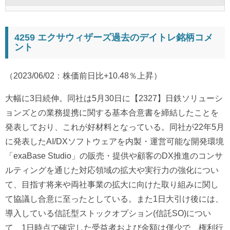
4259 エクサウィザーズ過去のデイトレ銘柄コメ
ント
（2023/06/02：株価前日比+10.48％上昇）
大幅に3日続伸。同社は5月30日に【2327】日鉄ソリューシ
ョンズとの業務提携に関する基本合意書を締結したことを
発表しており、これが好材料となっている。同社が22年5月
に発表したAI/DXソフトウェアを内製・運営可能な開発環境
「exaBase Studio」の販売・提供や顧客のDX推進のコンサ
ルティングを通じた対応領域の拡大や実行力の強化につい
て、目指す将来や両社事業の拡大に向けた取り組みに関し
て協議し合意に至ったとしている。また1日大引け後には、
導入している信託型ストックオプション(信託SO)につい
て、1日時点で確定した受益者および金額は僅少で、権利行