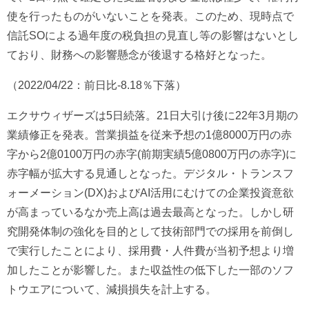
使を行ったものがいないことを発表。このため、現時点で
信託SOによる過年度の税負担の見直し等の影響はないとし
ており、財務への影響懸念が後退する格好となった。
（2022/04/22：前日比-8.18％下落）
エクサウィザーズは5日続落。21日大引け後に22年3月期の
業績修正を発表。営業損益を従来予想の1億8000万円の赤
字から2億0100万円の赤字(前期実績5億0800万円の赤字)に
赤字幅が拡大する見通しとなった。デジタル・トランスフ
ォーメーション(DX)およびAI活用にむけての企業投資意欲
が高まっているなか売上高は過去最高となった。しかし研
究開発体制の強化を目的として技術部門での採用を前倒し
で実行したことにより、採用費・人件費が当初予想より増
加したことが影響した。また収益性の低下した一部のソフ
トウエアについて、減損損失を計上する。