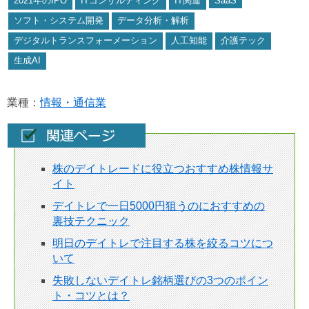
2021年のIPO
ITコンサルティング
IT関連
SaaS
ソフト・システム開発
データ分析・解析
デジタルトランスフォーメーション
人工知能
介護テック
生成AI
業種：
情報・通信業
株のデイトレードに役立つおすすめ株情報サ
イト
デイトレで一日5000円狙うのにおすすめの
裏技テクニック
明日のデイトレで注目する株を絞るコツにつ
いて
失敗しないデイトレ銘柄選びの3つのポイン
ト・コツとは？