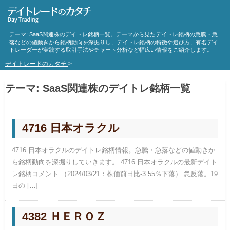
テーマ:
SaaS
関連株のデイトレ銘柄一覧。テーマから見たデイトレ銘柄の急騰・急
落などの値動きから銘柄動向を深掘りし、デイトレ銘柄の特徴や選び方、有名デイ
トレーダーが実践する取引手法やチャート分析など幅広い情報をご紹介します。
デイトレードのカタチ
>
テーマ:
SaaS
関連株のデイトレ銘柄一覧
4716 日本オラクル
4716 日本オラクルのデイトレ銘柄情報。急騰・急落などの値動きか
ら銘柄動向を深掘りしていきます。 4716 日本オラクルの最新デイト
レ銘柄コメント （2024/03/21：株価前日比-3.55％下落） 急反落。19
日の […]
4382 ＨＥＲＯＺ