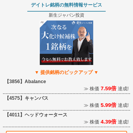
デイトレ銘柄の無料情報サービス
新生ジャパン投資
【3856】Abalance
7.59倍
≫ 株価
達成!
【4575】キャンバス
5.99倍
≫ 株価
達成!
【4011】ヘッドウォータース
4.39倍
≫ 株価
達成!