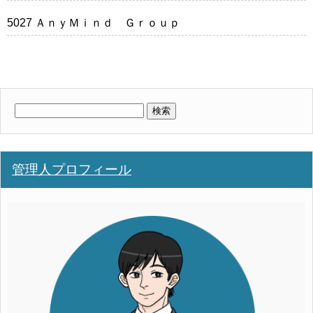
5027 ＡｎｙＭｉｎｄ Ｇｒｏｕｐ
検
索:
管理人プロフィール