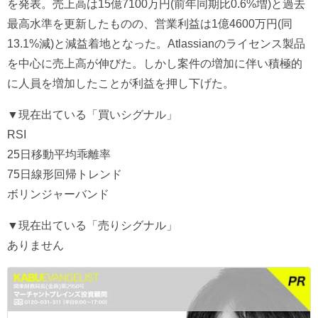
を発表。売上高は15億7100万円(前年同期比0.6%増)と過去
最高水準を更新したものの、営業利益は1億4600万円(同
13.1%減)と減益着地となった。Atlassianのライセンス製品
を中心に売上高が伸びた。しかし案件の増加に伴い積極的
に人員を増加したことが利益を押し下げた。
▼現在出ている「買いシグナル」
RSI
25日移動平均乖離率
75日線形回帰トレンド
ボリンジャーバンド
▼現在出ている「売りシグナル」
ありません