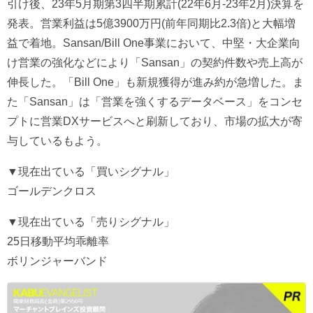
引け後、23年5月期第3四半期累計(22年6月-23年2月)決算を
発表。営業利益は5億3900万円(前年同期比2.3倍)と大幅増
益で着地。Sansan/Bill One事業において、中堅・大企業向
け営業の強化などにより「Sansan」の契約件数や売上高が
伸長した。「Bill One」も新規獲得が進み約が急増した。ま
た「Sansan」は「営業を強くするデータベース」をコンセ
プトに営業DXサービスへと刷新しており、市場の拡大が寄
与しているもよう。
▼現在出ている「買いシグナル」
ゴールデンクロス
▼現在出ている「売りシグナル」
25日移動平均乖離率
ボリンジャーバンド