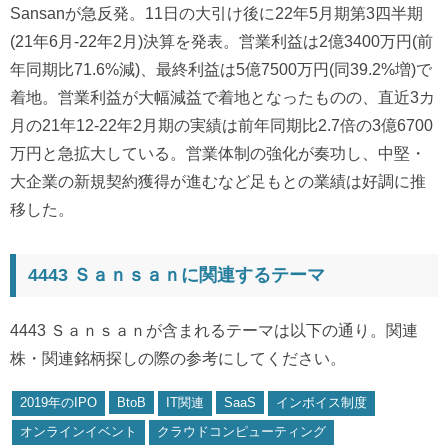
Sansanが急反発。11日の大引け後に22年5月期第3四半期
(21年6月-22年2月)決算を発表。営業利益は2億3400万円(前
年同期比71.6%減)、最終利益は5億7500万円(同39.2%増)で
着地。営業利益が大幅減益で着地となったものの、直近3カ
月の21年12-22年2月期の実績は前年同期比2.7倍の3億6700
万円と急拡大している。営業体制の強化が奏功し、中堅・
大企業の新規契約獲得が進むなど足もとの業績は好調に推
移した。
4443 Ｓａｎｓａｎに関連するテーマ
4443 Ｓａｎｓａｎが含まれるテーマは以下の通り。関連
株・関連銘柄探しの際の参考にしてください。
2019年のIPO
BtoB
IT関連
SaaS
インボイス制度
オンラインイベント
クラウドコンピューティング