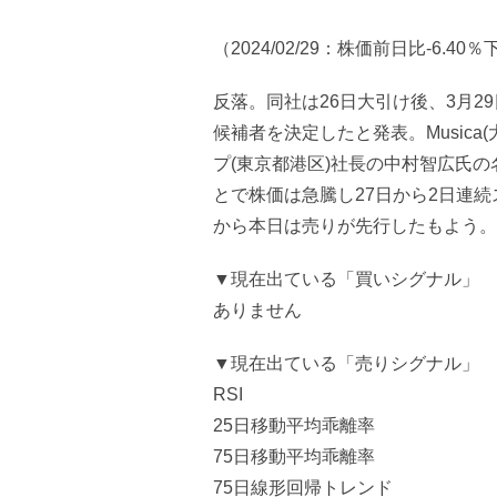
（2024/02/29：株価前日比-6.40
反落。同社は26日大引け後、3月
候補者を決定したと発表。Music
プ(東京都港区)社長の中村智広氏
とで株価は急騰し27日から2日連
から本日は売りが先行したもよう。
▼現在出ている「買いシグナル」
ありません
▼現在出ている「売りシグナル」
RSI
25日移動平均乖離率
75日移動平均乖離率
75日線形回帰トレンド