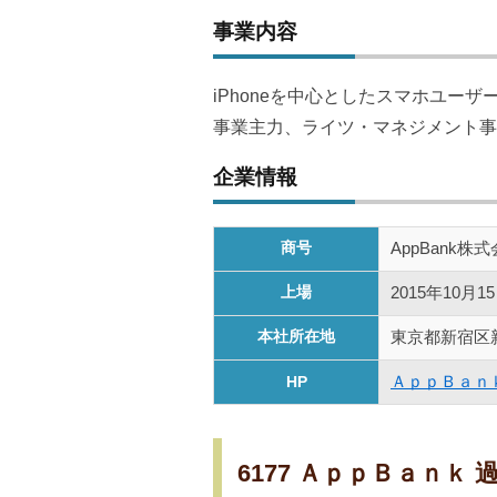
事業内容
iPhoneを中心としたスマホユーザー
事業主力、ライツ・マネジメント事
企業情報
商号
AppBank株
上場
2015年10月1
本社所在地
東京都新宿区新
ＡｐｐＢａｎｋ
HP
6177 ＡｐｐＢａｎ