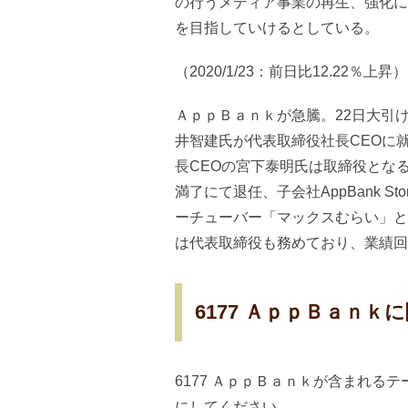
の行うメディア事業の再生、強化に
を目指していけるとしている。
（2020/1/23：前日比12.22％上昇）
ＡｐｐＢａｎｋが急騰。22日大引
井智建氏が代表取締役社長CEOに
長CEOの宮下泰明氏は取締役とな
満了にて退任、子会社AppBank 
ーチューバー「マックスむらい」と
は代表取締役も務めており、業績回
6177 ＡｐｐＢａｎｋ
6177 ＡｐｐＢａｎｋが含まれる
にしてください。