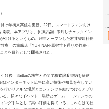
昇）
高を付け年初来高値を更新。22日、スマートフォン向け
開始を発表。本アプリは、参加店舗に来店しチェックイン
が引けるというもの。昨年オープンした村井智建社長
竹庵」の旗艦店「YURINAN-原宿竹下通り友竹庵-」
ことを目的として開発された。
大引け後、3bitterの株主との間で株式譲渡契約を締結、
tterはインターネット広告に高い技術や知見を有してい
を行いリアルな場所とコンテンツを結びつけるアプリ
ている。様々なイベント・場所とゲーム・コンテンツの
ィング手法として高い評価を得ている。これらは同社