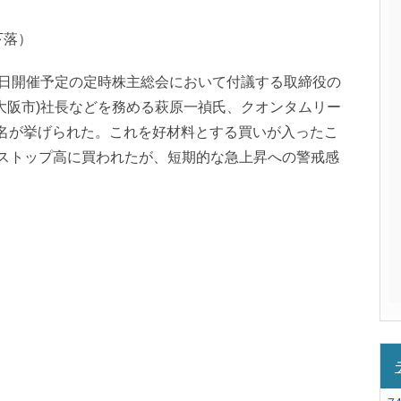
％下落）
29日開催予定の定時株主総会において付議する取締役の
a(大阪市)社長などを務める萩原一禎氏、クオンタムリー
の名が挙げられた。これを好材料とする買いが入ったこ
続ストップ高に買われたが、短期的な急上昇への警戒感