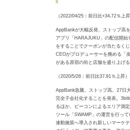
（2022/04/25：前日比+34.72％上
AppBankが大幅反発、ストップ
アプリ「HARAJUKU」の配信
をすることでクーポンが当たるくじ
CEOがプロデューサーを務める「友
がある原宿の街と店舗を盛り上げる
（2020/5/28：前日比37.91％上昇）
AppBank急騰、ストップ高。27日
完全子会社化することを発表。3bi
るほか、ビーコンによるエリア測定
ツール「SWAMP」の運営を行っ
連動施策へ導入され新しいマーケテ