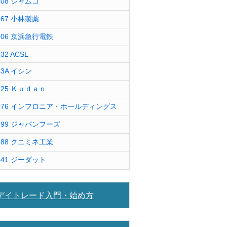
408 ジャムコ
967 小林製薬
006 京浜急行電鉄
232 ACSL
43A イシン
425 Ｋｕｄａｎ
076 インフロニア・ホールディングス
599 ジャパンフーズ
388 クニミネ工業
841 ジーダット
デイトレード入門・始め方