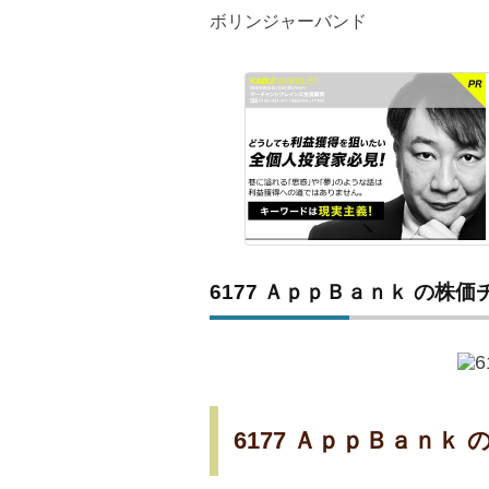
ボリンジャーバンド
6177 ＡｐｐＢａｎｋ の株価
6177 ＡｐｐＢａｎｋ