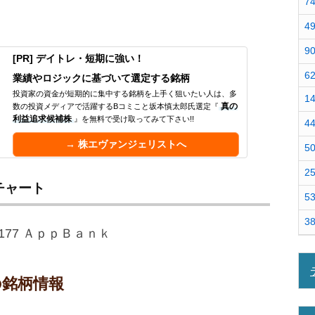
7
4
9
[PR] デイトレ・短期に強い！
6
業績やロジックに基づいて選定する銘柄
投資家の資金が短期的に集中する銘柄を上手く狙いたい人は、多
1
数の投資メディアで活躍するBコミこと坂本慎太郎氏選定『
真の
利益追求候補株
』を無料で受け取ってみて下さい!!
4
→ 株エヴァンジェリストへ
5
2
チャート
5
3
 の銘柄情報