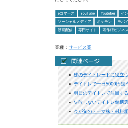
eコマース
YouTube
Youtuber
イ
ソーシャルメディア
ポケモン
モバ
動画配信
専門サイト
著作権ビジネ
業種：
サービス業
株のデイトレードに役立
デイトレで一日5000円
明日のデイトレで注目す
失敗しないデイトレ銘柄選
今が旬のテーマ株・材料