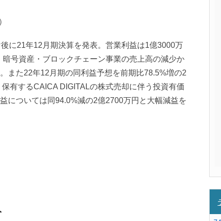
落）
後に21年12月期決算を発表。営業利益は1億3000万
の、暗号資産・ブロックチェーン事業の売上高の減少か
また22年12月期の同利益予想を前期比78.5%増の2
有するCAICA DIGITALの株式売却に伴う投資有価
については同94.0%減の2億2700万円と大幅減益を
ト