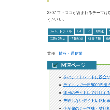
3807 フィスコが含まれるテーマ
ください。
Go To トラベル
IoT
IR
IT関連
広告代理店
情報配信
投資情報
旅
業種：
情報・通信業
株のデイトレードに役立
デイトレで一日5000円
明日のデイトレで注目す
失敗しないデイトレ銘柄選
今が旬のテーマ株・材料