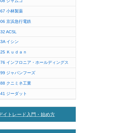
408 ジャムコ
967 小林製薬
006 京浜急行電鉄
232 ACSL
43A イシン
425 Ｋｕｄａｎ
076 インフロニア・ホールディングス
599 ジャパンフーズ
388 クニミネ工業
841 ジーダット
デイトレード入門・始め方