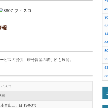
7
4
9
6
情報
1
4
5
2
ービスの提供。暗号資産の取引所も展開。
5
3
フィスコ
月8日
南青山五丁目 13番3号