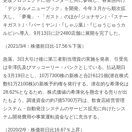
更改プロジェクトに他ベンダーと共に参画し、各業態向け
「デジタルメニューブック」を開発。今年３月から順次拡
大し、「夢庵」・「ガスト」のほか｢ジョナサン｣・｢ステー
キガスト｣・｢バーミヤン｣・｢しゃぶ葉｣・｢じゅうじゅうカ
ルビ｣へ導入、9月13日に計2480店舗に展開を完了した。
（2021/3/4：株価前日比-17.56％下落）
急落。3日大引け後に第三者割当増資の実施を発表、引受先
は辛澤氏及びマッコーリー・バンクとしている。払込期日
を3月19日とし、10万7300株の新株と合計6121個(潜在株式
数61万2100株)の新株予約権を発行する。潜在的な希薄化は
28.62%となるため、株式価値の希薄化を懸念する売りが出
たもよう。調達資金の約7億5700万円は、飲食店経営管理
システム・自動発注システムのサービス拡充に向けたシス
テム開発費用や事業運転資金などに充当する。
（2020/2/9：株価前日比16.67％上昇）