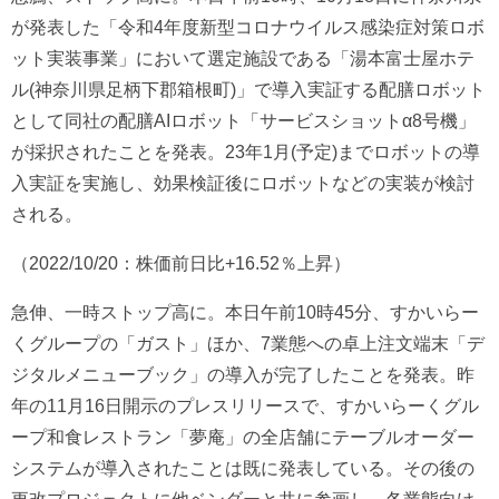
が発表した「令和4年度新型コロナウイルス感染症対策ロボ
ット実装事業」において選定施設である「湯本富士屋ホテ
ル(神奈川県⾜柄下郡箱根町)」で導入実証する配膳ロボット
として同社の配膳AIロボット「サービスショットα8号機」
が採択されたことを発表。23年1月(予定)までロボットの導
入実証を実施し、効果検証後にロボットなどの実装が検討
される。
（2022/10/20：株価前日比+16.52％上昇）
急伸、一時ストップ高に。本日午前10時45分、すかいらー
くグループの「ガスト」ほか、7業態への卓上注文端末「デ
ジタルメニューブック」の導入が完了したことを発表。昨
年の11月16日開示のプレスリリースで、すかいらーくグル
ープ和食レストラン「夢庵」の全店舗にテーブルオーダー
システムが導入されたことは既に発表している。その後の