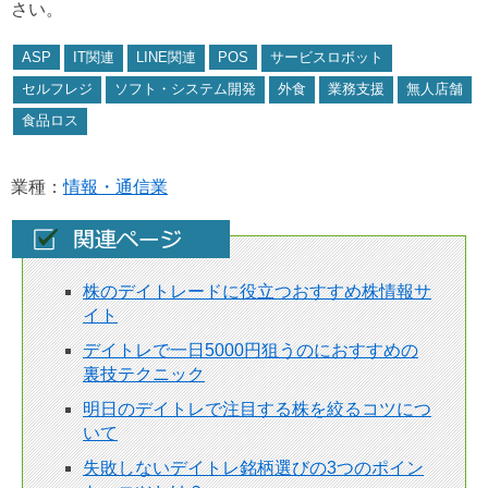
さい。
ASP
IT関連
LINE関連
POS
サービスロボット
セルフレジ
ソフト・システム開発
外食
業務支援
無人店舗
食品ロス
業種：
情報・通信業
株のデイトレードに役立つおすすめ株情報サ
イト
デイトレで一日5000円狙うのにおすすめの
裏技テクニック
明日のデイトレで注目する株を絞るコツにつ
いて
失敗しないデイトレ銘柄選びの3つのポイン