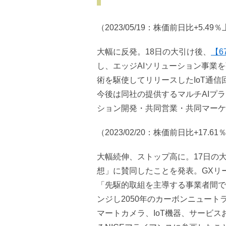
（2023/05/19：株価前日比+5.49
大幅に反発。18日の大引け後、
【6
し、エッジAIソリューション事業
術を駆使してリリースしたIoT通信
今後は同社の提供するマルチAIプラッ
ション開発・共同営業・共同マーケ
（2023/02/20：株価前日比+17.6
大幅続伸、ストップ高に。17日の
想」に賛同したことを発表。GXリ
「先駆的取組を主導する事業者間で
ンジし2050年のカーボンニュート
マートカメラ、IoT機器、サービ