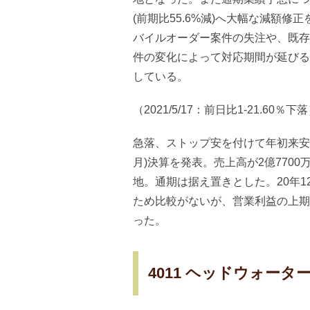
(前期比55.6%減)へ大幅な減額
バイルオーダー案件の失注や、既存
件の変化によって対応期間が延びる
している。
（2021/5/17：前日比1-21.60％下
急落、ストップ安を付けて年初来安値を
月)決算を発表。売上高が2億7700
地。通期は据え置きとした。20年
ため比較がないが、営業利益の上期(1
った。
4011 ヘッドウォー