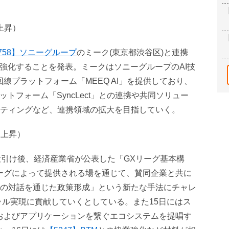
％上昇）
758】ソニーグループ
のミーク(東京都渋谷区)と連携
を強化することを発表。ミークはソニーグループのAI技
回線プラットフォーム「MEEQ AI」を提供しており、
トフォーム「SyncLect」との連携や共同ソリュー
ティングなど、連携領域の拡大を目指していく。
1％上昇）
大引け後、経済産業省が公表した「GXリーグ基本構
ーグによって提供される場を通じて、賛同企業と共に
の対話を通じた政策形成」という新たな手法にチャレ
ラル実現に貢献していくとしている。また15日にはス
スおよびアプリケーションを繋ぐエコシステムを提唱す