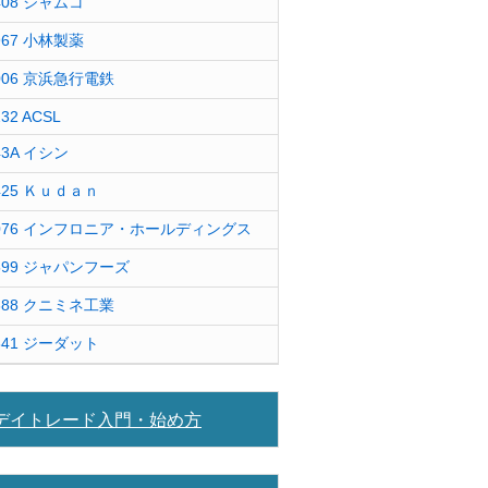
408 ジャムコ
967 小林製薬
006 京浜急行電鉄
232 ACSL
43A イシン
425 Ｋｕｄａｎ
076 インフロニア・ホールディングス
599 ジャパンフーズ
388 クニミネ工業
841 ジーダット
デイトレード入門・始め方