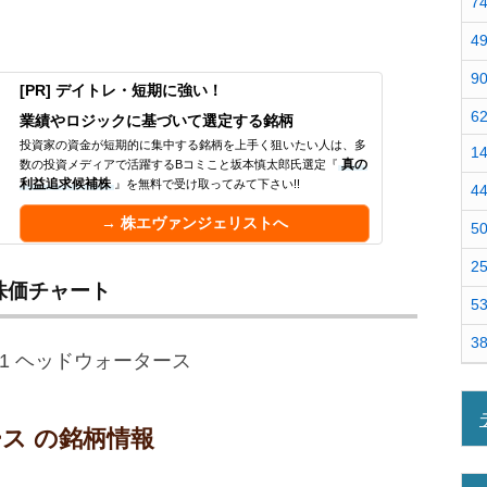
7
4
9
[PR] デイトレ・短期に強い！
6
業績やロジックに基づいて選定する銘柄
投資家の資金が短期的に集中する銘柄を上手く狙いたい人は、多
1
数の投資メディアで活躍するBコミこと坂本慎太郎氏選定『
真の
利益追求候補株
』を無料で受け取ってみて下さい!!
4
→ 株エヴァンジェリストへ
5
2
の株価チャート
5
3
ース の銘柄情報