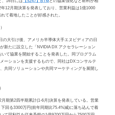
と、16日には
【5247】BTM
との協業強化など材料が相
2年12月期決算を発表しており、営業利益は1億1000
上振れて着地したことが好感された。
昇）
0日の大引け後、アメリカ半導体大手エヌビディアの日
新たに設立した「NVIDIA DX アクセラレーション
おいて協業を開始することを発表した。同プログラム
メーションを支援するもので、同社はDXコンサルテ
、共同ソリューションや共同マーケティングを展開し
落）
2月期第2四半期累計(1-6月)決算を発表している。営業
下回る3300万円(前年同期比75.4%減)に落ち込んで着
て同利益を従来予想の1億9700万円から7500万円