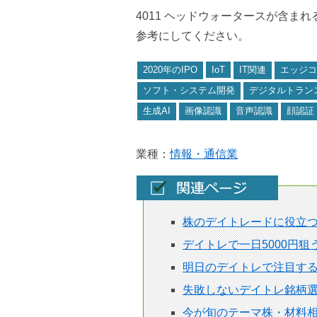
4011 ヘッドウォータースが含ま
参考にしてください。
2020年のIPO
IoT
IT関連
エッジコ
ソフト・システム開発
デジタルトラン
生成AI
画像認識
音声認識
顔認証
業種：
情報・通信業
株のデイトレードに役立
デイトレで一日5000円
明日のデイトレで注目す
失敗しないデイトレ銘柄選
今が旬のテーマ株・材料