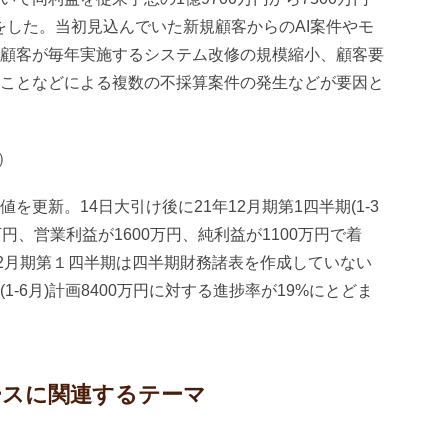
修正をした。当初見込んでいた新規顧客からのAI案件やモ
顧客が毎年実施するシステム改修の規模縮小、顧客要
ことなどによる複数の不採算案件の発生などが要因と
落）
更新。14日大引け後に21年12月期第1四半期(1-3
万円、営業利益が1600万円、純利益が1100万円で着
12月期第１四半期は四半期財務諸表を作成していない
-6月)計画8400万円に対する進捗率が19%にとどま
タースに関連するテーマ