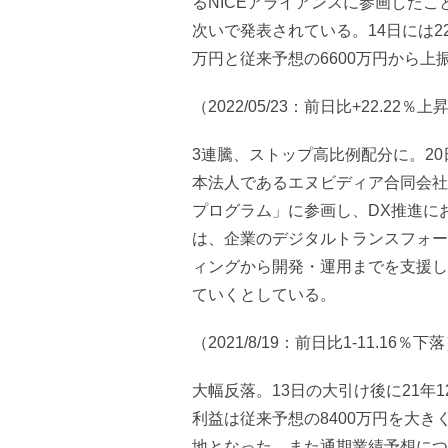
るNICEアライアンスに参画したこ
次いで発表されている。14日には2
万円と従来予想の6600万円から
（2022/05/23：前日比+22.22％上
3連騰、ストップ高比例配分に。2
本法人であるエヌビディア合同会社が
プログラム」に参画し、DX推進に
は、企業のデジタルトランスフォー
ィングから開発・運用までを支援し
ていくとしている。
（2021/8/19：前日比1-11.16％下
大幅反落。13日の大引け後に21年1
利益は従来予想の8400万円を大きく
地となった。また通期業績予想につい