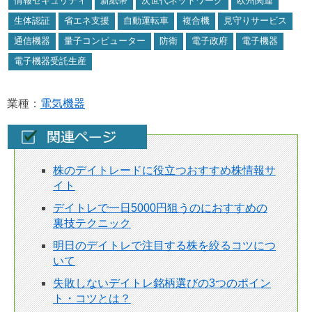
情報セキュリティ
新紙幣
次世代ネットワーク
欧州関連
生体認証
省エネ支援
自動運転車
複合機
見守りサービス
通信機器
量子コンピューター
防衛
電子政府
電子機器
電子機器受託生産
業種：
電気機器
株のデイトレードに役立つおすすめ株情報サ
イト
デイトレで一日5000円狙うのにおすすめの
裏技テクニック
明日のデイトレで注目する株を絞るコツにつ
いて
失敗しないデイトレ銘柄選びの3つのポイン
ト・コツとは？