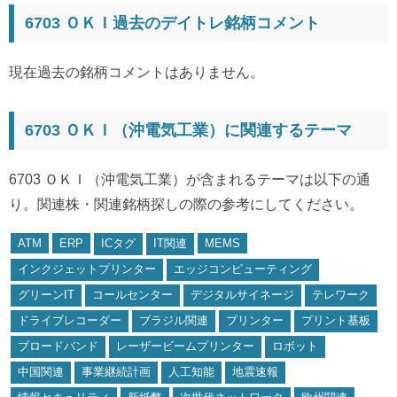
6703 ＯＫＩ過去のデイトレ銘柄コメント
現在過去の銘柄コメントはありません。
6703 ＯＫＩ（沖電気工業）に関連するテーマ
6703 ＯＫＩ（沖電気工業）が含まれるテーマは以下の通
り。関連株・関連銘柄探しの際の参考にしてください。
ATM
ERP
ICタグ
IT関連
MEMS
インクジェットプリンター
エッジコンピューティング
グリーンIT
コールセンター
デジタルサイネージ
テレワーク
ドライブレコーダー
ブラジル関連
プリンター
プリント基板
ブロードバンド
レーザービームプリンター
ロボット
中国関連
事業継続計画
人工知能
地震速報