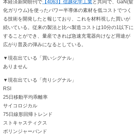
本経済新聞朝刊で
【4063】信越化学工業
と共同で、GaN(窒
化ガリウム)を使ったパワー半導体の素材を低コストでつく
る技術を開発したと報じており、これを材料視した買いが
続いている。従来の製法と比べ製造コストは10分の1以下に
することができ、量産できれば急速充電器向けなど用途が
広がり普及の弾みになるとしている。
▼現在出ている「買いシグナル」
ありません
▼現在出ている「売りシグナル」
RSI
25日移動平均乖離率
サイコロジカル
75日線形回帰トレンド
ストキャスティクス
ボリンジャーバンド