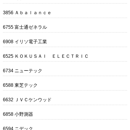
3856 Ａｂａｌａｎｃｅ
6755 富士通ゼネラル
6908 イリソ電子工業
6525 ＫＯＫＵＳＡＩ ＥＬＥＣＴＲＩＣ
6734 ニューテック
6588 東芝テック
6632 ＪＶＣケンウッド
6858 小野測器
6594 ニデック