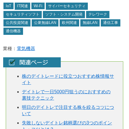
IoT
IT関連
Wi-Fi
サイバーセキュリティ
セキュリティソフト
ソフト・システム開発
テレワーク
公共投資関連
公衆無線LAN
欧州関連
無線LAN
通信工事
通信機器
業種：
電気機器
株のデイトレードに役立つおすすめ株情報サ
イト
デイトレで一日5000円狙うのにおすすめの
裏技テクニック
明日のデイトレで注目する株を絞るコツにつ
いて
失敗しないデイトレ銘柄選びの3つのポイン