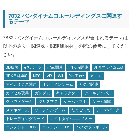
7832 バンダイナムコホールディングスに関連す
るテーマ
7832 バンダイナムコホールディングスが含まれるテーマは
以下の通り。関連株・関連銘柄探しの際の参考にしてくだ
さい。
3D映像
eスポーツ
iPad関連
iPhone関連
JPXプライム150
JPX日経400
NFC
VR
Wii
YouTube
アニメ
アベノミクス関連
オンラインゲーム
カジノ関連
カプセル玩具
ガンダム
キャラクター
クールジャパン
クラウドゲーム
クリスマス
ゲームソフト
ゲーム関連
スマホゲーム
ソーシャルゲーム
たまごっち
テーマパーク
トレーディングカード
ナイトタイムエコノミー
ニンテンドー3DS
ニンテンドーDS
バスケットボール