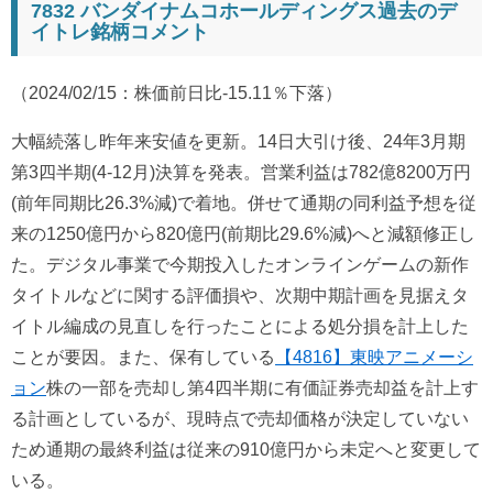
7832 バンダイナムコホールディングス過去のデ
イトレ銘柄コメント
（2024/02/15：株価前日比-15.11％下落）
大幅続落し昨年来安値を更新。14日大引け後、24年3月期
第3四半期(4-12月)決算を発表。営業利益は782億8200万円
(前年同期比26.3%減)で着地。併せて通期の同利益予想を従
来の1250億円から820億円(前期比29.6%減)へと減額修正し
た。デジタル事業で今期投入したオンラインゲームの新作
タイトルなどに関する評価損や、次期中期計画を見据えタ
イトル編成の見直しを行ったことによる処分損を計上した
ことが要因。また、保有している
【4816】東映アニメーシ
ョン
株の一部を売却し第4四半期に有価証券売却益を計上す
る計画としているが、現時点で売却価格が決定していない
ため通期の最終利益は従来の910億円から未定へと変更して
いる。