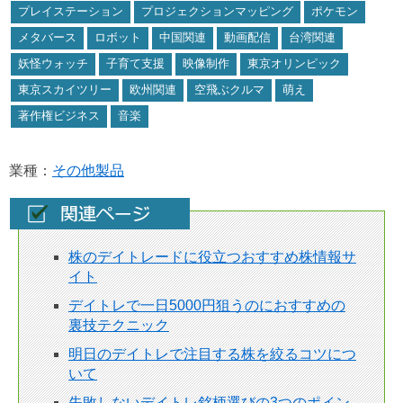
プレイステーション
プロジェクションマッピング
ポケモン
メタバース
ロボット
中国関連
動画配信
台湾関連
妖怪ウォッチ
子育て支援
映像制作
東京オリンピック
東京スカイツリー
欧州関連
空飛ぶクルマ
萌え
著作権ビジネス
音楽
業種：
その他製品
株のデイトレードに役立つおすすめ株情報サ
イト
デイトレで一日5000円狙うのにおすすめの
裏技テクニック
明日のデイトレで注目する株を絞るコツにつ
いて
失敗しないデイトレ銘柄選びの3つのポイン