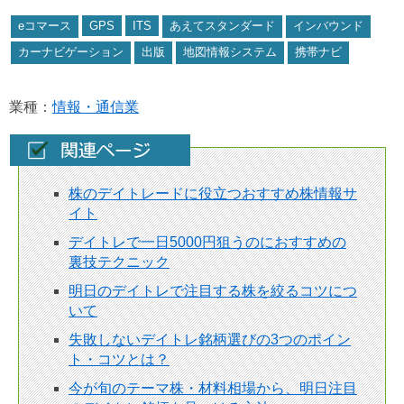
eコマース
GPS
ITS
あえてスタンダード
インバウンド
カーナビゲーション
出版
地図情報システム
携帯ナビ
業種：
情報・通信業
株のデイトレードに役立つおすすめ株情報サ
イト
デイトレで一日5000円狙うのにおすすめの
裏技テクニック
明日のデイトレで注目する株を絞るコツにつ
いて
失敗しないデイトレ銘柄選びの3つのポイン
ト・コツとは？
今が旬のテーマ株・材料相場から、明日注目