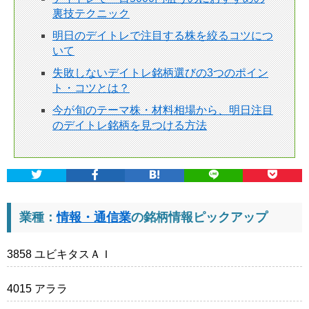
裏技テクニック
明日のデイトレで注目する株を絞るコツにつ
いて
失敗しないデイトレ銘柄選びの3つのポイン
ト・コツとは？
今が旬のテーマ株・材料相場から、明日注目
のデイトレ銘柄を見つける方法
業種：
情報・通信業
の銘柄情報ピックアップ
3858 ユビキタスＡＩ
4015 アララ