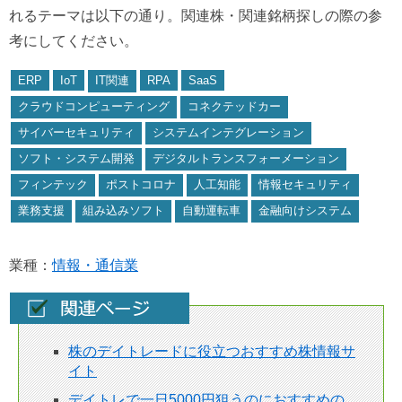
れるテーマは以下の通り。関連株・関連銘柄探しの際の参
考にしてください。
ERP
IoT
IT関連
RPA
SaaS
クラウドコンピューティング
コネクテッドカー
サイバーセキュリティ
システムインテグレーション
ソフト・システム開発
デジタルトランスフォーメーション
フィンテック
ポストコロナ
人工知能
情報セキュリティ
業務支援
組み込みソフト
自動運転車
金融向けシステム
業種：
情報・通信業
株のデイトレードに役立つおすすめ株情報サ
イト
デイトレで一日5000円狙うのにおすすめの