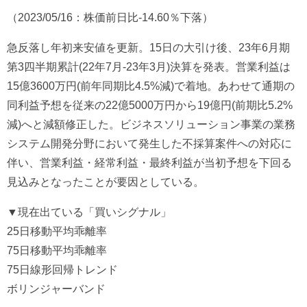
（2023/05/16：株価前日比-14.60％下落）
急反落し年初来安値を更新。15日の大引け後、23年6月期
第3四半期累計(22年7月-23年3月)決算を発表。営業利益は
15億3600万円(前年同期比4.5%減)で着地。あわせて通期の
同利益予想を従来の22億5000万円から19億円(前期比5.2%
減)へと減額修正した。ビジネスソリューション事業の業務
システム開発分野において発生した不採算案件への対応に
伴い、営業利益・経常利益・最終利益が当初予想を下回る
見込みとなったことが要因としている。
▼現在出ている「買いシグナル」
25日移動平均乖離率
75日移動平均乖離率
75日線形回帰トレンド
ボリンジャーバンド