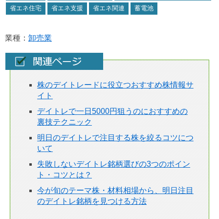
省エネ住宅
省エネ支援
省エネ関連
蓄電池
業種：
卸売業
株のデイトレードに役立つおすすめ株情報サ
イト
デイトレで一日5000円狙うのにおすすめの
裏技テクニック
明日のデイトレで注目する株を絞るコツにつ
いて
失敗しないデイトレ銘柄選びの3つのポイン
ト・コツとは？
今が旬のテーマ株・材料相場から、明日注目
のデイトレ銘柄を見つける方法