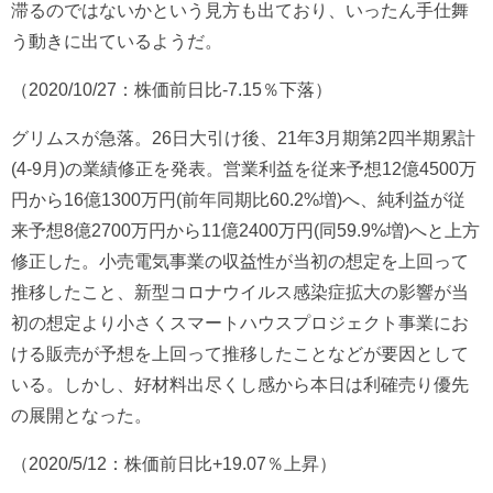
滞るのではないかという見方も出ており、いったん手仕舞
う動きに出ているようだ。
（2020/10/27：株価前日比-7.15％下落）
グリムスが急落。26日大引け後、21年3月期第2四半期累計
(4-9月)の業績修正を発表。営業利益を従来予想12億4500万
円から16億1300万円(前年同期比60.2%増)へ、純利益が従
来予想8億2700万円から11億2400万円(同59.9%増)へと上方
修正した。小売電気事業の収益性が当初の想定を上回って
推移したこと、新型コロナウイルス感染症拡大の影響が当
初の想定より小さくスマートハウスプロジェクト事業にお
ける販売が予想を上回って推移したことなどが要因として
いる。しかし、好材料出尽くし感から本日は利確売り優先
の展開となった。
（2020/5/12：株価前日比+19.07％上昇）