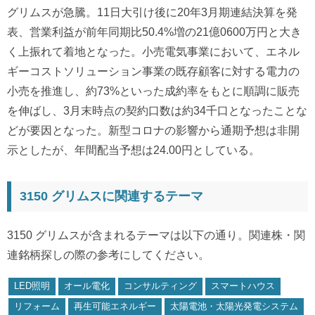
グリムスが急騰。11日大引け後に20年3月期連結決算を発
表、営業利益が前年同期比50.4%増の21億0600万円と大き
く上振れて着地となった。小売電気事業において、エネル
ギーコストソリューション事業の既存顧客に対する電力の
小売を推進し、約73%といった成約率をもとに順調に販売
を伸ばし、3月末時点の契約口数は約34千口となったことな
どが要因となった。新型コロナの影響から通期予想は非開
示としたが、年間配当予想は24.00円としている。
3150 グリムスに関連するテーマ
3150 グリムスが含まれるテーマは以下の通り。関連株・関
連銘柄探しの際の参考にしてください。
LED照明
オール電化
コンサルティング
スマートハウス
リフォーム
再生可能エネルギー
太陽電池・太陽光発電システム