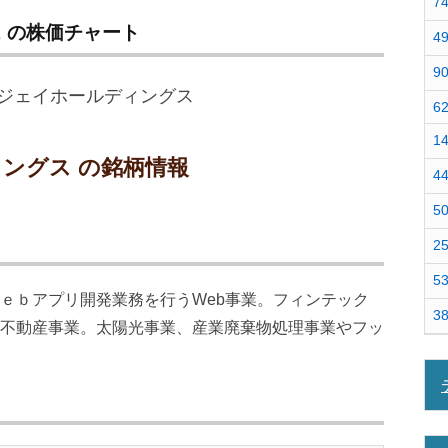
7
ス の株価チャート
4
9
6
1
ィングス の銘柄情報
4
5
2
5
ｅｂアプリ開発業務を行うWeb事業。フィンテック
3
不動産事業。太陽光事業、産業廃棄物処理事業やフッ