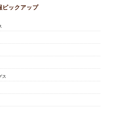
報ピックアップ
ス
グス