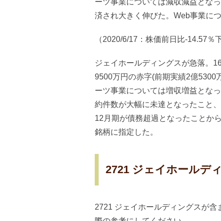
ーツ事業については減収減益となっ
済され大きく伸びた。Web事業に
（2020/6/17：株価前日比-14.57
ジェイホールディングスが急落。16
9500万円の赤字(前期実績2億53
ーツ事業については増収増益となっ
約件数が大幅に未達となったこと、
12月期が債務超過となったことか
銘柄に指定した。
2721 ジェイホール
2721 ジェイホールディングスが
際の参考にしてください。