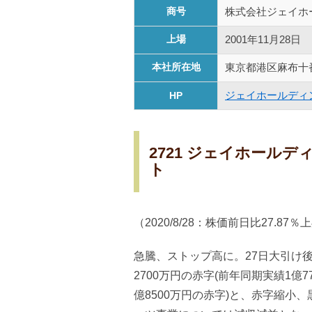
商号
株式会社ジェイホ
上場
2001年11月28日
本社所在地
東京都港区麻布十
ジェイホールディン
HP
2721 ジェイホール
ト
（2020/8/28：株価前日比27.87％
急騰、ストップ高に。27日大引け後に
2700万円の赤字(前年同期実績1億7
億8500万円の赤字)と、赤字縮