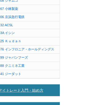
408 ジャムコ
967 小林製薬
006 京浜急行電鉄
232 ACSL
43A イシン
425 Ｋｕｄａｎ
076 インフロニア・ホールディングス
599 ジャパンフーズ
388 クニミネ工業
841 ジーダット
デイトレード入門・始め方