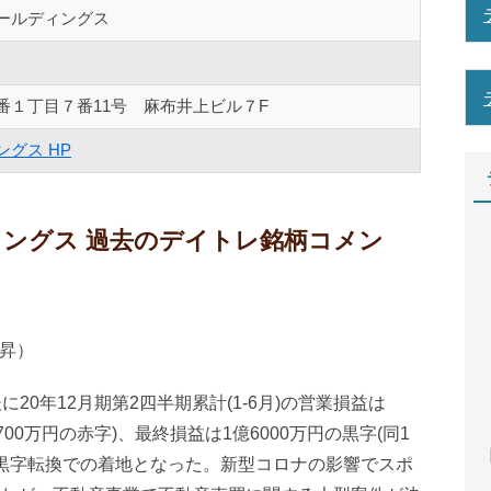
ールディングス
番１丁目７番11号 麻布井上ビル７F
グス HP
ディングス 過去のデイトレ銘柄コメン
上昇）
20年12月期第2四半期累計(1-6月)の営業損益は
700万円の赤字)、最終損益は1億6000万円の黒字(同1
【
小、黒字転換での着地となった。新型コロナの影響でスポ