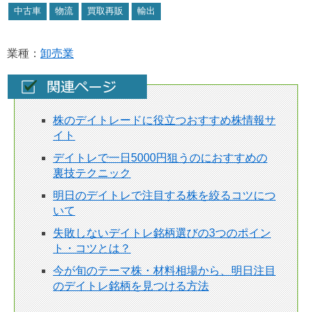
中古車
物流
買取再販
輸出
業種：
卸売業
株のデイトレードに役立つおすすめ株情報サ
イト
デイトレで一日5000円狙うのにおすすめの
裏技テクニック
明日のデイトレで注目する株を絞るコツにつ
いて
失敗しないデイトレ銘柄選びの3つのポイン
ト・コツとは？
今が旬のテーマ株・材料相場から、明日注目
のデイトレ銘柄を見つける方法