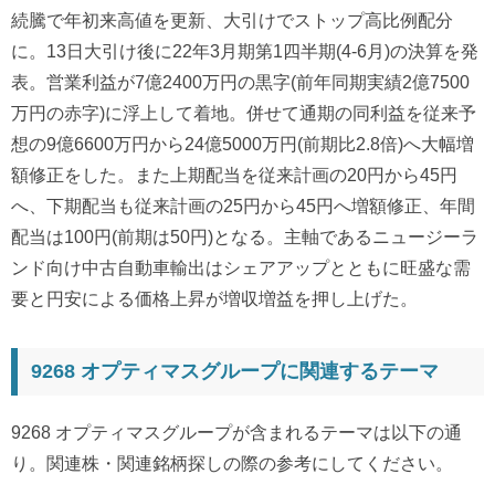
続騰で年初来高値を更新、大引けでストップ高比例配分
に。13日大引け後に22年3月期第1四半期(4-6月)の決算を発
表。営業利益が7億2400万円の黒字(前年同期実績2億7500
万円の赤字)に浮上して着地。併せて通期の同利益を従来予
想の9億6600万円から24億5000万円(前期比2.8倍)へ大幅増
額修正をした。また上期配当を従来計画の20円から45円
へ、下期配当も従来計画の25円から45円へ増額修正、年間
配当は100円(前期は50円)となる。主軸であるニュージーラ
ンド向け中古自動車輸出はシェアアップとともに旺盛な需
要と円安による価格上昇が増収増益を押し上げた。
9268 オプティマスグループに関連するテーマ
9268 オプティマスグループが含まれるテーマは以下の通
り。関連株・関連銘柄探しの際の参考にしてください。