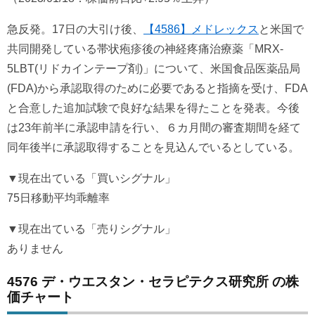
急反発。17日の大引け後、
【4586】メドレックス
と米国で
共同開発している帯状疱疹後の神経疼痛治療薬「MRX-
5LBT(リドカインテープ剤)」について、米国食品医薬品局
(FDA)から承認取得のために必要であると指摘を受け、FDA
と合意した追加試験で良好な結果を得たことを発表。今後
は23年前半に承認申請を行い、６カ月間の審査期間を経て
同年後半に承認取得することを見込んでいるとしている。
▼現在出ている「買いシグナル」
75日移動平均乖離率
▼現在出ている「売りシグナル」
ありません
4576 デ・ウエスタン・セラピテクス研究所 の株
価チャート