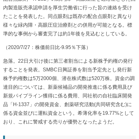
内製造販売承認申請を厚生労働省に行った旨の連絡を受け
たことを発表した。同点眼剤は既存の配合点眼剤と異なり
様々な緑内障・高眼圧症治療剤との併用が可能となる。標
準的な事例から審査完了は約1年後を見込むとしている。
（2020/7/27：株価前日比-9.95％下落）
急落。22日大引け後に第三者割当による新株予約権の発行
することを発表。SMBC日興証券を割当予定先とし発行新
株予約権数は5万2000個、潜在株式数は520万株。資金の調
達目的については、新薬候補品の開発推進に係る費用及び
新規パイプライン獲得に係る費用、同社初の自社臨床開発
品「H-1337」の開発資金、創薬研究活動(共同研究含む)に
係る資金並びに運転資金という。希薄化率を19.77%として
おり、これに警戒する売りが優勢となったようだ。