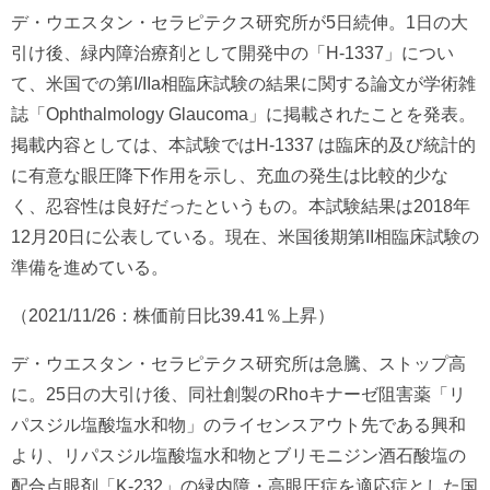
デ・ウエスタン・セラピテクス研究所が5日続伸。1日の大
引け後、緑内障治療剤として開発中の「H-1337」につい
て、米国での第I/IIa相臨床試験の結果に関する論文が学術雑
誌「Ophthalmology Glaucoma」に掲載されたことを発表。
掲載内容としては、本試験ではH-1337 は臨床的及び統計的
に有意な眼圧降下作用を示し、充血の発生は比較的少な
く、忍容性は良好だったというもの。本試験結果は2018年
12月20日に公表している。現在、米国後期第II相臨床試験の
準備を進めている。
（2021/11/26：株価前日比39.41％上昇）
デ・ウエスタン・セラピテクス研究所は急騰、ストップ高
に。25日の大引け後、同社創製のRhoキナーゼ阻害薬「リ
パスジル塩酸塩水和物」のライセンスアウト先である興和
より、リパスジル塩酸塩水和物とブリモニジン酒石酸塩の
配合点眼剤「K-232」の緑内障・高眼圧症を適応症とした国