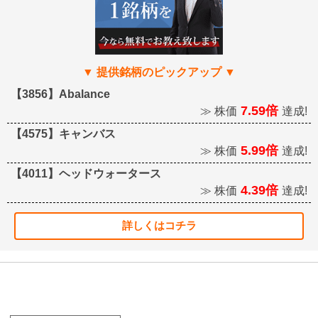
【3856】Abalance
7.59倍
≫ 株価
達成!
【4575】キャンバス
5.99倍
≫ 株価
達成!
【4011】ヘッドウォータース
4.39倍
≫ 株価
達成!
詳しくはコチラ