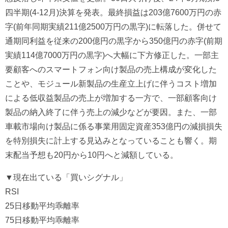
四半期(4-12月)決算を発表。最終損益は203億7600万円の赤
字(前年同期実績211億2500万円の黒字)に転落した。併せて
通期同利益を従来の200億円の黒字から350億円の赤字(前期
実績114億7000万円の黒字)へ大幅に下方修正した。一部主
要顧客へのスマートフォン向け製品の売上構成が変化した
ことや、モジュール新製品の生産立上げに伴うコスト増加
による低収益製品の売上が増加する一方で、一部顧客向け
製品の納入終了に伴う売上の減少などが要因。また、一部
車載市場向け製品に係る事業用固定資産353億円の減損損失
を特別損失に計上する見込みとなっていることも響く。期
末配当予想も20円から10円へと減額している。
▼現在出ている「買いシグナル」
RSI
25日移動平均乖離率
75日移動平均乖離率