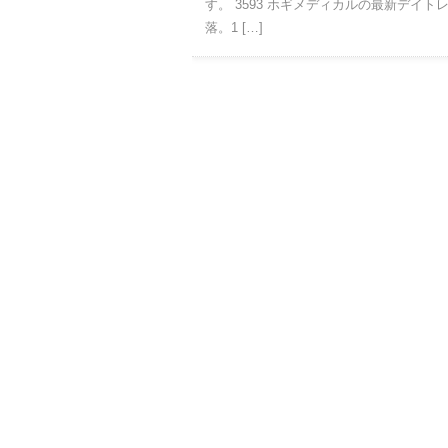
す。 3593 ホギメディカルの最新デイトレ銘
落。1 […]