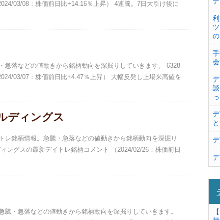
デ
4/03/08：株価前日比+14.16％上昇） 4連騰。7日大引け後に
利
ツ
の
手
会
騰・急落などの値動きから銘柄動向を深掘りしていきます。 6328
4/03/07：株価前日比+4.47％上昇） 大幅反発し上場来高値を
デ
談
っ
デ
ールディングス
と
デイトレ銘柄情報。急騰・急落などの値動きから銘柄動向を深掘り
デ
ィングスの最新デイトレ銘柄コメント （2024/02/26：株価前日
デ
報。急騰・急落などの値動きから銘柄動向を深掘りしていきます。
【