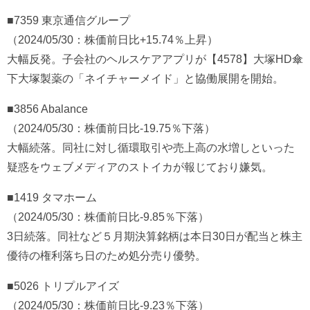
■7359 東京通信グループ
（2024/05/30：株価前日比+15.74％上昇）
大幅反発。子会社のヘルスケアアプリが【4578】大塚HD傘
下大塚製薬の「ネイチャーメイド」と協働展開を開始。
■3856 Abalance
（2024/05/30：株価前日比-19.75％下落）
大幅続落。同社に対し循環取引や売上高の水増しといった
疑惑をウェブメディアのストイカが報じており嫌気。
■1419 タマホーム
（2024/05/30：株価前日比-9.85％下落）
3日続落。同社など５月期決算銘柄は本日30日が配当と株主
優待の権利落ち日のため処分売り優勢。
■5026 トリプルアイズ
（2024/05/30：株価前日比-9.23％下落）