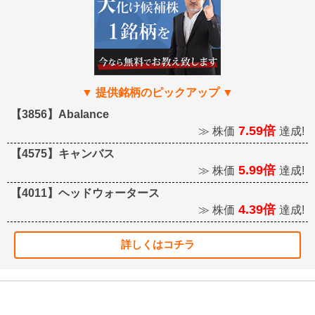
【3856】Abalance
7.59倍
≫ 株価
達成!
【4575】キャンバス
5.99倍
≫ 株価
達成!
【4011】ヘッドウォータース
4.39倍
≫ 株価
達成!
詳しくはコチラ