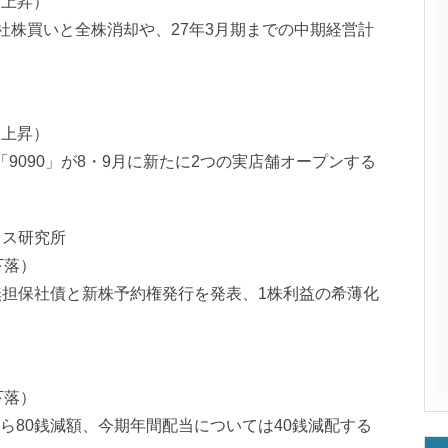
7％上昇）
社株買いと全株消却や、27年3月期までの中期経営計
9％上昇）
9090」が8・9月に新たに2つの実店舗オープンする
クス研究所
％下落）
無担保社債と新株予約権発行を発表、1株利益の希薄化
％下落）
ら80銭減額、今期年間配当については40銭減配する