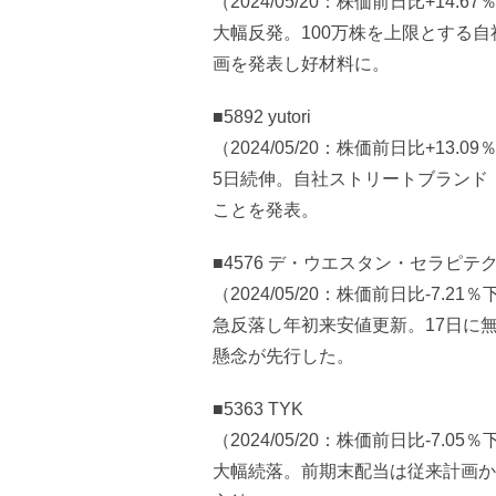
（2024/05/20：株価前日比+14.6
大幅反発。100万株を上限とする自
画を発表し好材料に。
■5892 yutori
（2024/05/20：株価前日比+13.0
5日続伸。自社ストリートブランド「
ことを発表。
■4576 デ・ウエスタン・セラピテ
（2024/05/20：株価前日比-7.21
急反落し年初来安値更新。17日に
懸念が先行した。
■5363 TYK
（2024/05/20：株価前日比-7.05
大幅続落。前期末配当は従来計画か