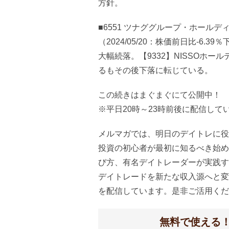
方針。
■6551 ツナググループ・ホールデ
（2024/05/20：株価前日比-6.39
大幅続落。【9332】NISSOホ
るもその後下落に転じている。
この続きはまぐまぐにて公開中！
※平日20時～23時前後に配信して
メルマガでは、明日のデイトレに役
投資の初心者が最初に知るべき始め
び方、有名デイトレーダーが実践す
デイトレードを新たな収入源へと変
を配信しています。是非ご活用くだ
無料で使える