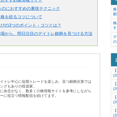
つおすすめ株情報サイト
狙うのにおすすめの裏技テクニック
株
顧
る株を絞るコツについて
株
びの3つのポイント・コツとは？
す
相場から、明日注目のデイトレ銘柄を見つける方法
デ
の
【
(2
イトレ中心に短期トレードを楽しみ、且つ銘柄次第では
【
ングもありの投資家。
(2
に余念がなく、数多くの株情報サイトを参考にしながら
ーに役立つ情報配信を続けてます。
【
(2
【
(2