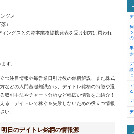
ィングス
デ
％下落）
利
ツ
ールディングスとの資本業務提携発表を受け朝方は買われ
の
手
会
います。
デ
談
っ
立つ注目情報や毎営業日引け後の銘柄解説、また株式
デ
方などの入門基礎知識から、デイトレ銘柄の特徴や選
と
る取引手法やチャート分析など幅広い情報をご紹介！
デ
える！デイトレで稼ぐ＆失敗しないための役立つ情報
さい。
デ
！明日のデイトレ銘柄の情報源