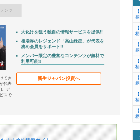
ンテンツ
【
柄
【
大化けを狙う
独自の情報サービスを提供!!
柄
相場界のレジェンド「
高山緑星
」が代表を
【
務め会員をサポート!!
柄
メンバー限定の豊富なコンテンツが
無料
で
【
利用可能!!
柄
【
けてき
新生ジャパン投資へ
柄
が代表
)。デ
【
ビスで
柄
【
柄