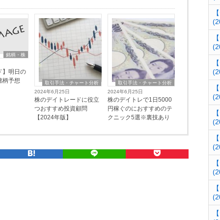
【
(2
【
(2
銘柄・株
【
(2
ド】明日の
銘柄予想
取引手法・チャート分析
取引手法・チャート分析
【
2024年6月25日
2024年6月25日
(2
株のデイトレードに役立
株のデイトレで1日5000
つおすすめ投資顧問
円稼ぐのにおすすめのテ
【
【2024年版】
クニック5選※裏技あり
(2
【
(2
【
(2
【
(2
【