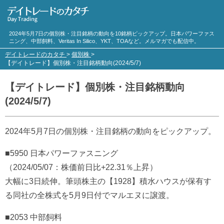
2024年5月7日の個別株・注目銘柄の動向を10銘柄ピックアップ。日本パワーファス
ニング、中部飼料、Veritas In Silico、YKT、TOAなど。メルマガでも配信中。
デイトレードのカタチ
>
個別株
>
【デイトレード】個別株・注目銘柄動向(2024/5/7)
【デイトレード】個別株・注目銘柄動向
(2024/5/7)
2024年5月7日の個別株・注目銘柄の動向をピックアップ。
■5950 日本パワーファスニング
（2024/05/07：株価前日比+22.31％上昇）
大幅に3日続伸。筆頭株主の【1928】積水ハウスが保有す
る同社の全株式を5月9日付でマルエヌに譲渡。
■2053 中部飼料