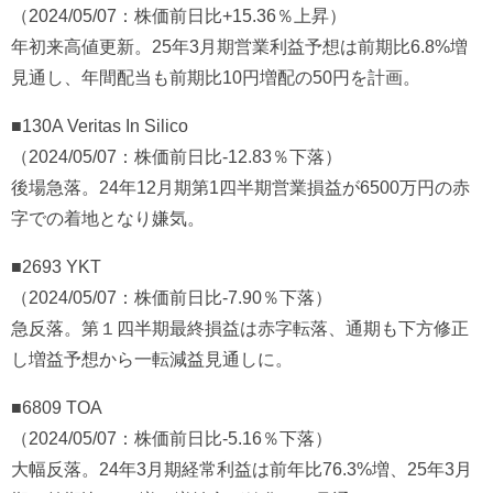
（2024/05/07：株価前日比+15.36％上昇）
年初来高値更新。25年3月期営業利益予想は前期比6.8%増
見通し、年間配当も前期比10円増配の50円を計画。
■130A Veritas In Silico
（2024/05/07：株価前日比-12.83％下落）
後場急落。24年12月期第1四半期営業損益が6500万円の赤
字での着地となり嫌気。
■2693 YKT
（2024/05/07：株価前日比-7.90％下落）
急反落。第１四半期最終損益は赤字転落、通期も下方修正
し増益予想から一転減益見通しに。
■6809 TOA
（2024/05/07：株価前日比-5.16％下落）
大幅反落。24年3月期経常利益は前年比76.3%増、25年3月