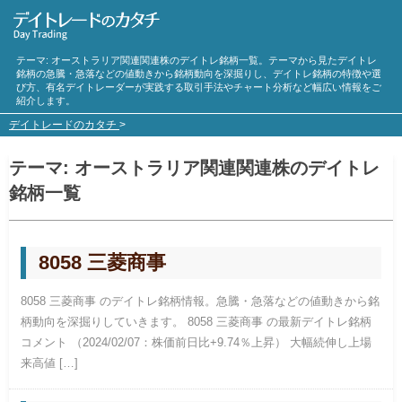
テーマ:
オーストラリア関連
関連株のデイトレ銘柄一覧。テーマから見たデイトレ
銘柄の急騰・急落などの値動きから銘柄動向を深掘りし、デイトレ銘柄の特徴や選
び方、有名デイトレーダーが実践する取引手法やチャート分析など幅広い情報をご
紹介します。
デイトレードのカタチ
>
テーマ:
オーストラリア関連
関連株のデイトレ
銘柄一覧
8058 三菱商事
8058 三菱商事 のデイトレ銘柄情報。急騰・急落などの値動きから銘
柄動向を深掘りしていきます。 8058 三菱商事 の最新デイトレ銘柄
コメント （2024/02/07：株価前日比+9.74％上昇） 大幅続伸し上場
来高値 […]