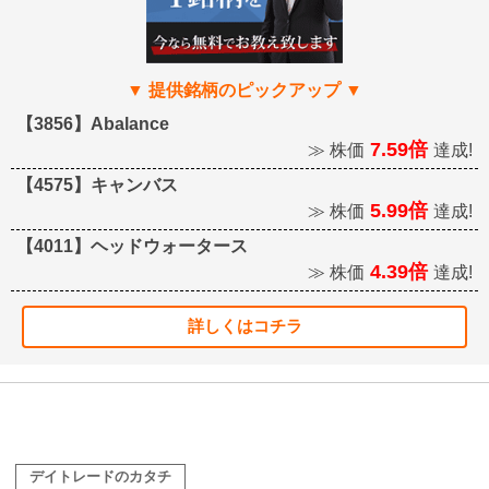
【3856】Abalance
7.59倍
≫ 株価
達成!
【4575】キャンバス
5.99倍
≫ 株価
達成!
【4011】ヘッドウォータース
4.39倍
≫ 株価
達成!
詳しくはコチラ
デイトレードのカタチ