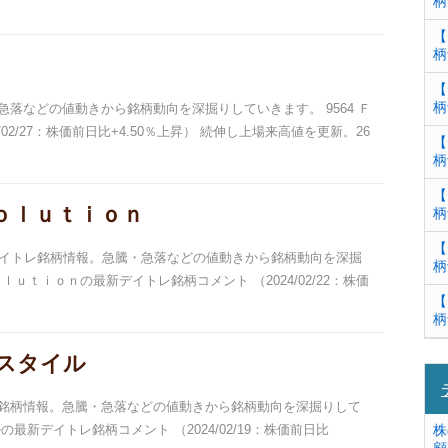
柄
【
柄
【
柄
・急落などの値動きから銘柄動向を深掘りしていきます。 9564 Ｆ
02/27：株価前日比+4.50％上昇） 続伸し上場来高値を更新。26
【
柄
【
Ｓｏｌｕｔｉｏｎ
柄
【
のデイトレ銘柄情報。急騰・急落などの値動きから銘柄動向を深掘
柄
ｌｕｔｉｏｎの最新デイトレ銘柄コメント （2024/02/22：株価
【
柄
フスタイル
トレ銘柄情報。急騰・急落などの値動きから銘柄動向を深掘りして
の最新デイトレ銘柄コメント （2024/02/19：株価前日比
株