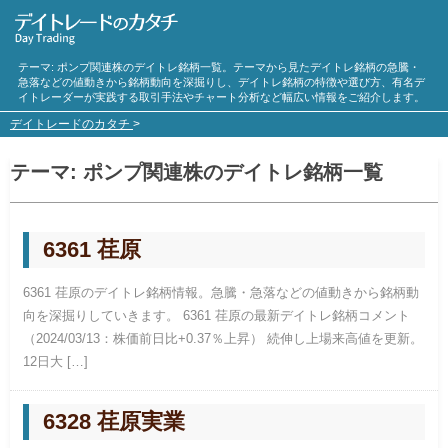
テーマ:
ポンプ
関連株のデイトレ銘柄一覧。テーマから見たデイトレ銘柄の急騰・
急落などの値動きから銘柄動向を深掘りし、デイトレ銘柄の特徴や選び方、有名デ
イトレーダーが実践する取引手法やチャート分析など幅広い情報をご紹介します。
デイトレードのカタチ
>
テーマ:
ポンプ
関連株のデイトレ銘柄一覧
6361 荏原
6361 荏原のデイトレ銘柄情報。急騰・急落などの値動きから銘柄動
向を深掘りしていきます。 6361 荏原の最新デイトレ銘柄コメント
（2024/03/13：株価前日比+0.37％上昇） 続伸し上場来高値を更新。
12日大 […]
6328 荏原実業