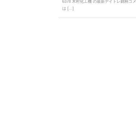
6378 木村化工機 の最新デイトレ銘柄コメン
は […]