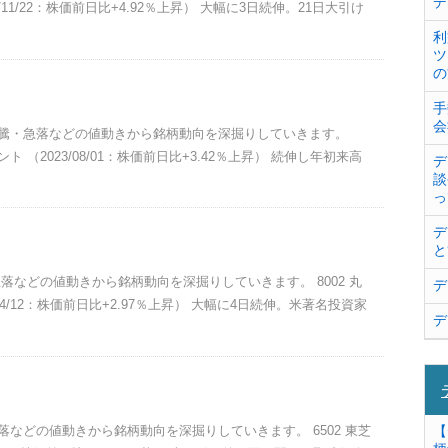
デ
11/22：株価前日比+4.92％上昇） 大幅に3日続伸。21日大引け
利
ツ
の
手
会
。急騰・急落などの値動きから銘柄動向を深掘りしていきます。
 （2023/08/01：株価前日比+3.42％上昇） 続伸し年初来高
デ
談
っ
デ
と
急落などの値動きから銘柄動向を深掘りしていきます。 8002 丸
デ
04/12：株価前日比+2.97％上昇） 大幅に4日続伸。米著名投資家
デ
急落などの値動きから銘柄動向を深掘りしていきます。 6502 東芝
【