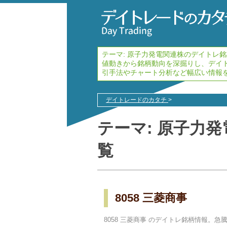
テーマ:
原子力発電
関連株のデイトレ銘
値動きから銘柄動向を深掘りし、デイ
引手法やチャート分析など幅広い情報
デイトレードのカタチ
>
テーマ:
原子力発
覧
8058 三菱商事
8058 三菱商事 のデイトレ銘柄情報。