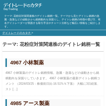
テーマ:
花粉症対策
関連株のデイトレ銘柄一覧。テーマから見たデイトレ銘柄の急
騰・急落などの値動きから銘柄動向を深掘りし、デイトレ銘柄の特徴や選び方、有
名デイトレーダーが実践する取引手法やチャート分析など幅広い情報をご紹介しま
す。
デイトレードのカタチ
>
テーマ:
花粉症対策
関連株のデイトレ銘柄一覧
4967 小林製薬
4967 小林製薬のデイトレ銘柄情報。急騰・急落などの値動きから銘
柄動向を深掘りしていきます。 4967 小林製薬の最新デイトレ銘柄コ
メント （2024/03/25：株価前日比-16.51%％下落） 大幅に3日続落、
スト […]
4985 アース製薬