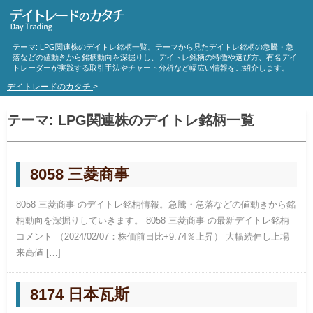
テーマ:
LPG
関連株のデイトレ銘柄一覧。テーマから見たデイトレ銘柄の急騰・急
落などの値動きから銘柄動向を深掘りし、デイトレ銘柄の特徴や選び方、有名デイ
トレーダーが実践する取引手法やチャート分析など幅広い情報をご紹介します。
デイトレードのカタチ
>
テーマ:
LPG
関連株のデイトレ銘柄一覧
8058 三菱商事
8058 三菱商事 のデイトレ銘柄情報。急騰・急落などの値動きから銘
柄動向を深掘りしていきます。 8058 三菱商事 の最新デイトレ銘柄
コメント （2024/02/07：株価前日比+9.74％上昇） 大幅続伸し上場
来高値 […]
8174 日本瓦斯