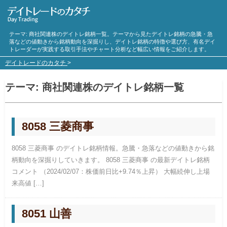
テーマ:
商社
関連株のデイトレ銘柄一覧。テーマから見たデイトレ銘柄の急騰・急
落などの値動きから銘柄動向を深掘りし、デイトレ銘柄の特徴や選び方、有名デイ
トレーダーが実践する取引手法やチャート分析など幅広い情報をご紹介します。
デイトレードのカタチ
>
テーマ:
商社
関連株のデイトレ銘柄一覧
8058 三菱商事
8058 三菱商事 のデイトレ銘柄情報。急騰・急落などの値動きから銘
柄動向を深掘りしていきます。 8058 三菱商事 の最新デイトレ銘柄
コメント （2024/02/07：株価前日比+9.74％上昇） 大幅続伸し上場
来高値 […]
8051 山善