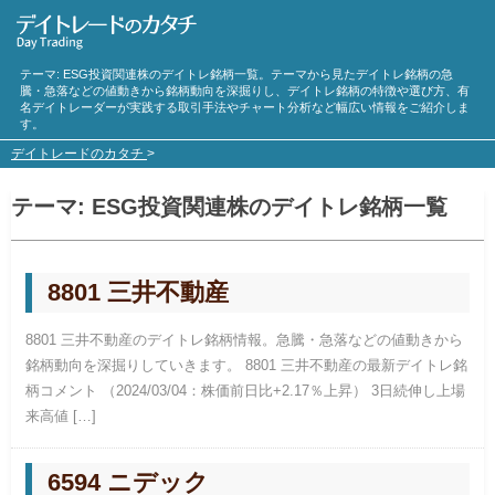
テーマ:
ESG投資
関連株のデイトレ銘柄一覧。テーマから見たデイトレ銘柄の急
騰・急落などの値動きから銘柄動向を深掘りし、デイトレ銘柄の特徴や選び方、有
名デイトレーダーが実践する取引手法やチャート分析など幅広い情報をご紹介しま
す。
デイトレードのカタチ
>
テーマ:
ESG投資
関連株のデイトレ銘柄一覧
8801 三井不動産
8801 三井不動産のデイトレ銘柄情報。急騰・急落などの値動きから
銘柄動向を深掘りしていきます。 8801 三井不動産の最新デイトレ銘
柄コメント （2024/03/04：株価前日比+2.17％上昇） 3日続伸し上場
来高値 […]
6594 ニデック