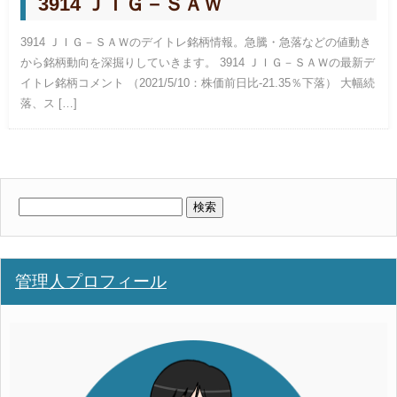
3914 ＪＩＧ－ＳＡＷ
3914 ＪＩＧ－ＳＡＷのデイトレ銘柄情報。急騰・急落などの値動き
から銘柄動向を深掘りしていきます。 3914 ＪＩＧ－ＳＡＷの最新デ
イトレ銘柄コメント （2021/5/10：株価前日比-21.35％下落） 大幅続
落、ス […]
検
索:
管理人プロフィール