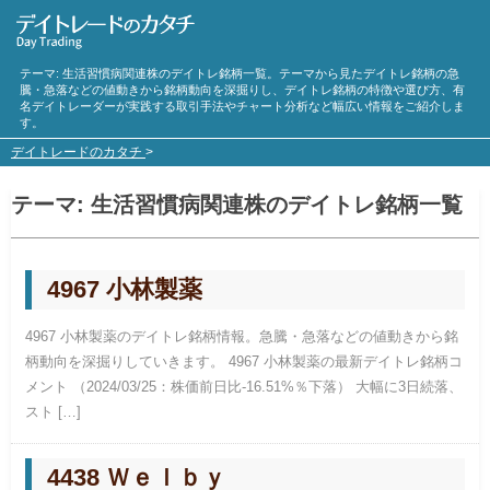
テーマ:
生活習慣病
関連株のデイトレ銘柄一覧。テーマから見たデイトレ銘柄の急
騰・急落などの値動きから銘柄動向を深掘りし、デイトレ銘柄の特徴や選び方、有
名デイトレーダーが実践する取引手法やチャート分析など幅広い情報をご紹介しま
す。
デイトレードのカタチ
>
テーマ:
生活習慣病
関連株のデイトレ銘柄一覧
4967 小林製薬
4967 小林製薬のデイトレ銘柄情報。急騰・急落などの値動きから銘
柄動向を深掘りしていきます。 4967 小林製薬の最新デイトレ銘柄コ
メント （2024/03/25：株価前日比-16.51%％下落） 大幅に3日続落、
スト […]
4438 Ｗｅｌｂｙ